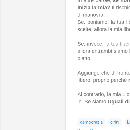
In altre parole,
se non
inizia la mia?
Il risch
di manovra.
Se, poniamo, la tua li
scelte, allora la mia li
Se, invece, la tua libe
allora entrambi siamo L
piatto.
Aggiungo che di fronte
libero, proprio perché
Al contrario, la mia Li
io. Se siamo
Uguali di
democrazia
diritti
L