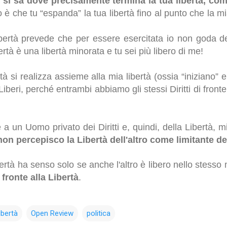
 si sa dove precisamente termina la tua libertà, c
io è che tu “espanda” la tua libertà fino al punto che la 
bertà prevede che per essere esercitata io non goda dei t
bertà è una libertà minorata e tu sei più libero di me!
rtà si realizza assieme alla mia libertà (ossia “iniziano”
iberi, perché entrambi abbiamo gli stessi Diritti di front
 a un Uomo privato dei Diritti e, quindi, della Libertà, 
non percepisco la Libertà dell'altro come limitante de
bertà ha senso solo se anche l'altro è libero nello stesso
 fronte alla Libertà
.
ibertà
Open Review
politica