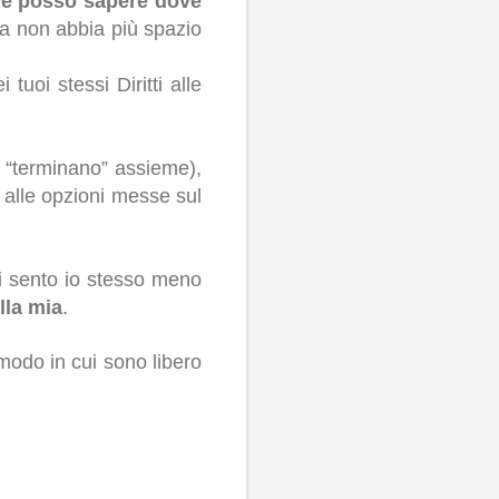
ome posso sapere dove
mia non abbia più spazio
uoi stessi Diritti alle
 e “terminano” assieme),
e alle opzioni messe sul
mi sento io stesso meno
lla mia
.
 modo in cui sono libero