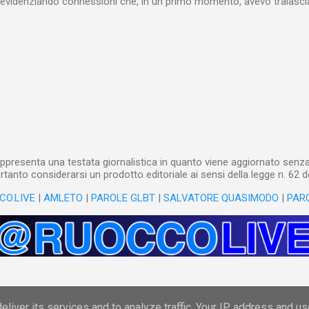
videnziando connessioni che, in un primo momento, avevo tralasciat
quando lavoro su un argomento che approfondisco da anni, apro un n
(già NotebookLM) e lo riempio con il materiale che ho già realizzat
o testuale, ma anche audiovisivo (ho lavorato in radio e ho da anni 
 che è già in un formato digitale, le cose sono molto rapide: mi bast
 relativi file. Diversa è la questione, invece, con il materiale cartaceo
dare in pasto” all’IA! Ho centinaia di schede di lettura manoscritte* e a
lizzarli sto utilizzando l’IA: fotografo quanto ho s...
ppresenta una testata giornalistica in quanto viene aggiornato senza 
tanto considerarsi un prodotto editoriale ai sensi della legge n. 62 d
CO.LIVE
|
AMLETO
|
PAROLE GLBT
|
SALVATORE QUASIMODO
|
PAR
Powered by Blogger
liver its services and to analyze traffic. Your IP address and u