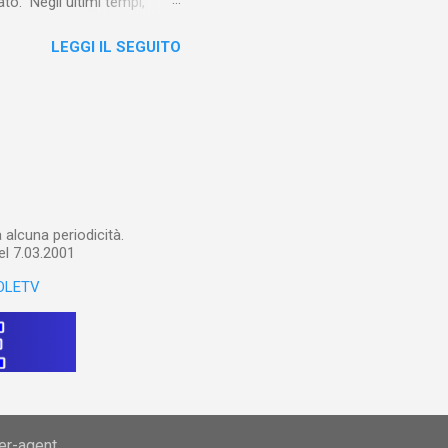
o. Negli ultimi tempi,
otebook in Gemini
LEGGI IL SEGUITO
o nel corso del tempo e che
un canale YouTube). Con il
a importare in Gemini
: va digitalizzato, prima di
ltri appunti preparatori e
alcuna periodicità.
el 7.03.2001
OLETV
ser-agent