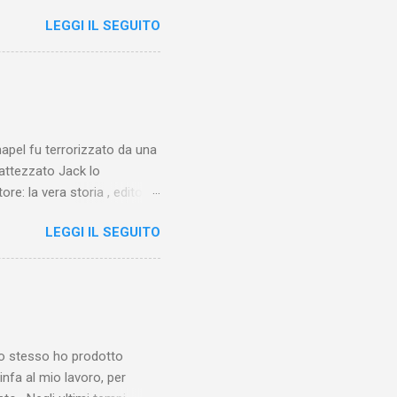
LEGGI IL SEGUITO
chapel fu terrorizzato da una
battezzato Jack lo
ore: la vera storia , edito da
 lo Squartatore, ma si
LEGGI IL SEGUITO
chapel e del East End e a
vero sconsolante:
e al suo vertice c’era una
balterne. Non era
 abitavano nell’East End e
e io stesso ho prodotto
linfa al mio lavoro, per