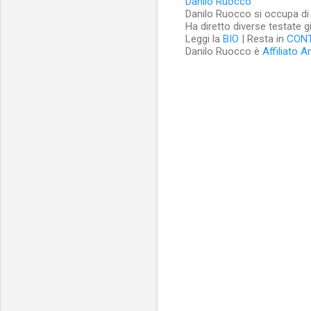
Danilo Ruocco
Danilo Ruocco si occupa di cu
Ha diretto diverse testate g
Leggi la
BIO
| Resta in
CON
Danilo Ruocco è
Affiliato 
C
o
m
m
e
n
t
i