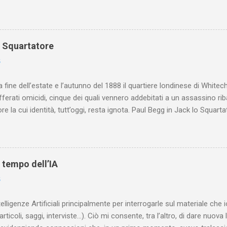
o Squartatore
6
a fine dell’estate e l’autunno del 1888 il quartiere londinese di White
efferati omicidi, cinque dei quali vennero addebitati a un assassino ri
re la cui identità, tutt’oggi, resta ignota. Paul Begg in Jack lo Squartat
ostruisce non solo i cinque omicidi “canonicamente” addebitati a Jack
che (e, in alcuni capitoli, soprattutto) a ricostruire la storia di White
are le lotte intestine al Ministero dell’Interno. Ne esce un quadro dav
ttura sociale dell'Inghilterra vittoriana era inverosimilmente classista, 
l tempo dell’IA
minante che non aveva alcun interesse nei confronti delle classi su
6
ta a sapere quali fossero le reali condizioni di vita delle persone che
 alcuna remora, se considerato necessario...
telligenze Artificiali principalmente per interrogarle sul materiale ch
articoli, saggi, interviste…). Ciò mi consente, tra l’altro, di dare nuova 