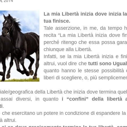
4, 2014
La mia Libertà inizia dove inizia l
tua finisce.
Tale asserzione, in me, da tempo ha
recita “La mia Libertà inizia dove fin
perché ritengo che essa possa garanti
chiunque alla Libertà.
Infatti, se la mia Libertà inizia e fi
altrui, vuol dire che
tutti sono Uguali
quanto hanno le stesse possibilità 
liberi di scegliere, o, più sempliceme
iale/geografica della Libertà che inizia dove termina quel
 assai diversi, in quanto
i “confini” della libertà
ti
.
 che esercitano un potere in condizione di espandere la 
à altrui.