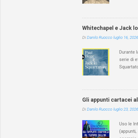
Whitechapel e Jack l
Di
Danilo Ruocco
luglio 16, 202
Durante l
serie di 
Squartato
Utet, ric
dedica an
ricapitol
l’archite
Gli appunti cartacei a
classe do
Di
Danilo Ruocco
luglio 23, 202
interessa
non aveva
Uso le In
(appunti, 