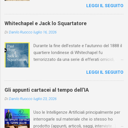
LEGGI IL SEGUITO
l'arte della Pavlova ha raggiunto la piena
maturità ed è stata in grado di rinnovare
profondamente l'attardato mondo teatrale
Whitechapel e Jack lo Squartatore
italiano.
Di
Danilo Ruocco
luglio 16, 2026
Durante la fine dell’estate e l’autunno del 1888 il
quartiere londinese di Whitechapel fu
terrorizzato da una serie di efferati omicidi,
cinque dei quali vennero addebitati a un
LEGGI IL SEGUITO
assassino ribattezzato Jack lo Squartatore la
cui identità, tutt’oggi, resta ignota. Paul Begg in
Jack lo Squartatore: la vera storia , edito da
Gli appunti cartacei al tempo dell’IA
Utet, ricostruisce non solo i cinque omicidi
Di
Danilo Ruocco
luglio 23, 2026
“canonicamente” addebitati a Jack lo
Squartatore, ma si dedica anche (e, in alcuni
Uso le Intelligenze Artificiali principalmente per
capitoli, soprattutto) a ricostruire la storia di
interrogarle sul materiale che io stesso ho
Whitechapel e del East End e a ricapitolare le
prodotto (appunti, articoli, saggi, interviste…).
lotte intestine al Ministero dell’Interno. Ne esce