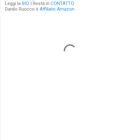
Leggi la
BIO
| Resta in
CONTATTO
Danilo Ruocco è
Affiliato Amazon
C
o
m
m
e
n
t
i