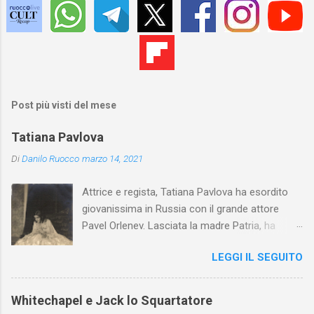
Post più visti del mese
Tatiana Pavlova
Di
Danilo Ruocco
marzo 14, 2021
Attrice e regista, Tatiana Pavlova ha esordito
giovanissima in Russia con il grande attore
Pavel Orlenev. Lasciata la madre Patria, ha
esordito in Italia nel 1923. Nel nostro Paese
LEGGI IL SEGUITO
l'arte della Pavlova ha raggiunto la piena
maturità ed è stata in grado di rinnovare
profondamente l'attardato mondo teatrale
Whitechapel e Jack lo Squartatore
italiano.