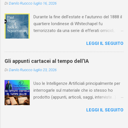
Di
Danilo Ruocco
luglio 16, 2026
Durante la fine dell’estate e l’autunno del 1888 il
quartiere londinese di Whitechapel fu
terrorizzato da una serie di efferati omicidi,
cinque dei quali vennero addebitati a un
LEGGI IL SEGUITO
assassino ribattezzato Jack lo Squartatore la
cui identità, tutt’oggi, resta ignota. Paul Begg in
Jack lo Squartatore: la vera storia , edito da
Gli appunti cartacei al tempo dell’IA
Utet, ricostruisce non solo i cinque omicidi
Di
Danilo Ruocco
luglio 23, 2026
“canonicamente” addebitati a Jack lo
Squartatore, ma si dedica anche (e, in alcuni
Uso le Intelligenze Artificiali principalmente per
capitoli, soprattutto) a ricostruire la storia di
interrogarle sul materiale che io stesso ho
Whitechapel e del East End e a ricapitolare le
prodotto (appunti, articoli, saggi, interviste…).
lotte intestine al Ministero dell’Interno. Ne esce
Ciò mi consente, tra l’altro, di dare nuova linfa
un quadro davvero sconsolante: l’architettura
LEGGI IL SEGUITO
al mio lavoro, per esempio evidenziando
sociale dell'Inghilterra vittoriana era
connessioni che, in un primo momento, avevo
inverosimilmente classista, e al suo vertice
tralasciato. Negli ultimi tempi, quindi, quando
c’era una classe dominante che non aveva