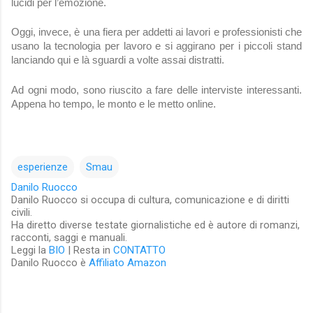
lucidi per l’emozione.
Oggi, invece, è una fiera per addetti ai lavori e professionisti che
usano la tecnologia per lavoro e si aggirano per i piccoli stand
lanciando qui e là sguardi a volte assai distratti.
Ad ogni modo, sono riuscito a fare delle interviste interessanti.
Appena ho tempo, le monto e le metto online.
esperienze
Smau
Danilo Ruocco
Danilo Ruocco si occupa di cultura, comunicazione e di diritti
civili.
Ha diretto diverse testate giornalistiche ed è autore di romanzi,
racconti, saggi e manuali.
Leggi la
BIO
| Resta in
CONTATTO
Danilo Ruocco è
Affiliato Amazon
C
o