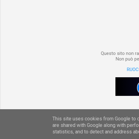
non è sol
materiale
Notebook i
poterlo “
per digita
Questo sito non ra
Non può per
RUOC
This site uses cookies from Google to de
are shared with Google along with perfo
statistics, and to detect and address ab