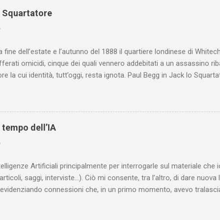
o Squartatore
6
a fine dell’estate e l’autunno del 1888 il quartiere londinese di White
efferati omicidi, cinque dei quali vennero addebitati a un assassino ri
re la cui identità, tutt’oggi, resta ignota. Paul Begg in Jack lo Squartat
ostruisce non solo i cinque omicidi “canonicamente” addebitati a Jack
che (e, in alcuni capitoli, soprattutto) a ricostruire la storia di White
are le lotte intestine al Ministero dell’Interno. Ne esce un quadro dav
ttura sociale dell'Inghilterra vittoriana era inverosimilmente classista, 
l tempo dell’IA
minante che non aveva alcun interesse nei confronti delle classi su
6
ta a sapere quali fossero le reali condizioni di vita delle persone che
 alcuna remora, se considerato necessario...
telligenze Artificiali principalmente per interrogarle sul materiale ch
articoli, saggi, interviste…). Ciò mi consente, tra l’altro, di dare nuova 
videnziando connessioni che, in un primo momento, avevo tralasciat
quando lavoro su un argomento che approfondisco da anni, apro un n
(già NotebookLM) e lo riempio con il materiale che ho già realizzat