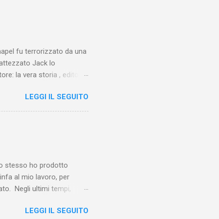
chapel fu terrorizzato da una
battezzato Jack lo
ore: la vera storia , edito da
 lo Squartatore, ma si
LEGGI IL SEGUITO
chapel e del East End e a
vero sconsolante:
e al suo vertice c’era una
balterne. Non era
 abitavano nell’East End e
e io stesso ho prodotto
linfa al mio lavoro, per
o. Negli ultimi tempi,
otebook in Gemini
LEGGI IL SEGUITO
o nel corso del tempo e che