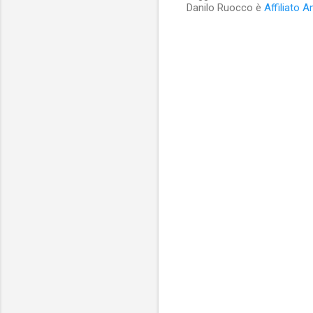
Danilo Ruocco è
Affiliato 
C
o
m
m
e
n
t
i