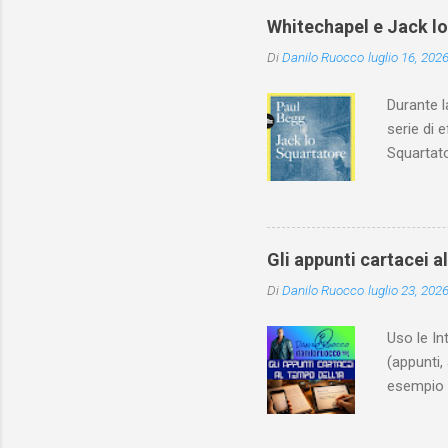
Whitechapel e Jack l
Di
Danilo Ruocco
luglio 16, 202
Durante l
serie di 
Squartato
Utet, ric
dedica an
ricapitol
l’archite
Gli appunti cartacei a
classe do
Di
Danilo Ruocco
luglio 23, 202
interessa
non aveva
Uso le In
(appunti, 
esempio e
quindi, 
Notebook 