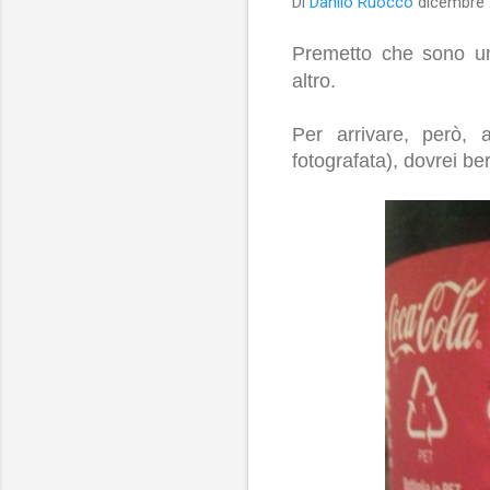
Di
Danilo Ruocco
dicembre 
Premetto che sono un 
altro.
Per arrivare, però, 
fotografata), dovrei be