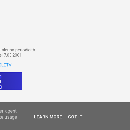
un canale YouTube). Con il
a importare in Gemini
: va digitalizzato, prima di
ltri appunti preparatori e
alcuna periodicità.
el 7.03.2001
OLETV
ser-agent
ate usage
LEARN MORE
GOT IT