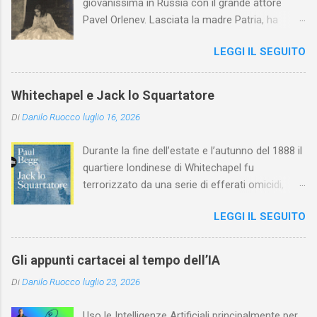
giovanissima in Russia con il grande attore
Pavel Orlenev. Lasciata la madre Patria, ha
esordito in Italia nel 1923. Nel nostro Paese
LEGGI IL SEGUITO
l'arte della Pavlova ha raggiunto la piena
maturità ed è stata in grado di rinnovare
profondamente l'attardato mondo teatrale
Whitechapel e Jack lo Squartatore
italiano.
Di
Danilo Ruocco
luglio 16, 2026
Durante la fine dell’estate e l’autunno del 1888 il
quartiere londinese di Whitechapel fu
terrorizzato da una serie di efferati omicidi,
cinque dei quali vennero addebitati a un
LEGGI IL SEGUITO
assassino ribattezzato Jack lo Squartatore la
cui identità, tutt’oggi, resta ignota. Paul Begg in
Jack lo Squartatore: la vera storia , edito da
Gli appunti cartacei al tempo dell’IA
Utet, ricostruisce non solo i cinque omicidi
Di
Danilo Ruocco
luglio 23, 2026
“canonicamente” addebitati a Jack lo
Squartatore, ma si dedica anche (e, in alcuni
Uso le Intelligenze Artificiali principalmente per