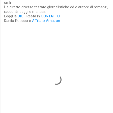
civili.
Ha diretto diverse testate giornalistiche ed è autore di romanzi,
racconti, saggi e manuali.
Leggi la
BIO
| Resta in
CONTATTO
Danilo Ruocco è
Affiliato Amazon
C
o
m
m
e
n
t
i