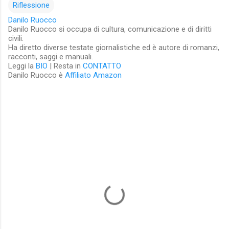
Riflessione
Danilo Ruocco
Danilo Ruocco si occupa di cultura, comunicazione e di diritti
civili.
Ha diretto diverse testate giornalistiche ed è autore di romanzi,
racconti, saggi e manuali.
Leggi la
BIO
| Resta in
CONTATTO
Danilo Ruocco è
Affiliato Amazon
C
o
m
m
e
n
t
i