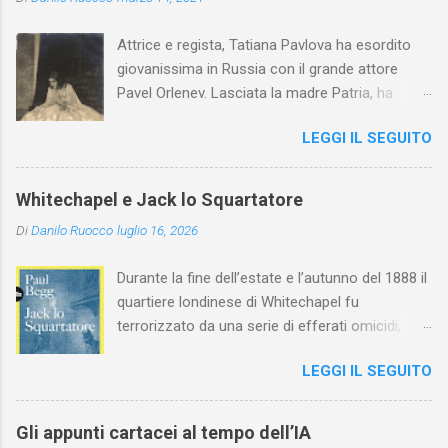
Attrice e regista, Tatiana Pavlova ha esordito
giovanissima in Russia con il grande attore
Pavel Orlenev. Lasciata la madre Patria, ha
esordito in Italia nel 1923. Nel nostro Paese
LEGGI IL SEGUITO
l'arte della Pavlova ha raggiunto la piena
maturità ed è stata in grado di rinnovare
profondamente l'attardato mondo teatrale
Whitechapel e Jack lo Squartatore
italiano.
Di
Danilo Ruocco
luglio 16, 2026
Durante la fine dell’estate e l’autunno del 1888 il
quartiere londinese di Whitechapel fu
terrorizzato da una serie di efferati omicidi,
cinque dei quali vennero addebitati a un
LEGGI IL SEGUITO
assassino ribattezzato Jack lo Squartatore la
cui identità, tutt’oggi, resta ignota. Paul Begg in
Jack lo Squartatore: la vera storia , edito da
Gli appunti cartacei al tempo dell’IA
Utet, ricostruisce non solo i cinque omicidi