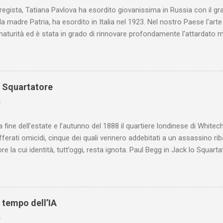
 regista, Tatiana Pavlova ha esordito giovanissima in Russia con il gr
la madre Patria, ha esordito in Italia nel 1923. Nel nostro Paese l'art
maturità ed è stata in grado di rinnovare profondamente l'attardato m
o Squartatore
6
a fine dell’estate e l’autunno del 1888 il quartiere londinese di White
efferati omicidi, cinque dei quali vennero addebitati a un assassino ri
re la cui identità, tutt’oggi, resta ignota. Paul Begg in Jack lo Squartat
ostruisce non solo i cinque omicidi “canonicamente” addebitati a Jack
che (e, in alcuni capitoli, soprattutto) a ricostruire la storia di White
are le lotte intestine al Ministero dell’Interno. Ne esce un quadro dav
ttura sociale dell'Inghilterra vittoriana era inverosimilmente classista, 
l tempo dell’IA
minante che non aveva alcun interesse nei confronti delle classi su
6
ta a sapere quali fossero le reali condizioni di vita delle persone che