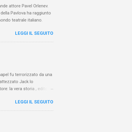
ande attore Pavel Orlenev.
e della Pavlova ha raggiunto
ondo teatrale italiano.
LEGGI IL SEGUITO
chapel fu terrorizzato da una
battezzato Jack lo
ore: la vera storia , edito da
 lo Squartatore, ma si
LEGGI IL SEGUITO
chapel e del East End e a
vero sconsolante:
e al suo vertice c’era una
balterne. Non era
 abitavano nell’East End e