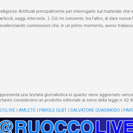
 alcuna remora, se considerato necessario...
telligenze Artificiali principalmente per interrogarle sul materiale ch
articoli, saggi, interviste…). Ciò mi consente, tra l’altro, di dare nuova 
videnziando connessioni che, in un primo momento, avevo tralasciat
quando lavoro su un argomento che approfondisco da anni, apro un n
(già NotebookLM) e lo riempio con il materiale che ho già realizzat
o testuale, ma anche audiovisivo (ho lavorato in radio e ho da anni 
 che è già in un formato digitale, le cose sono molto rapide: mi bast
 relativi file. Diversa è la questione, invece, con il materiale cartaceo
dare in pasto” all’IA! Ho centinaia di schede di lettura manoscritte* e a
lizzarli sto utilizzando l’IA: fotografo quanto ho s...
ppresenta una testata giornalistica in quanto viene aggiornato senza 
tanto considerarsi un prodotto editoriale ai sensi della legge n. 62 d
CO.LIVE
|
AMLETO
|
PAROLE GLBT
|
SALVATORE QUASIMODO
|
PAR