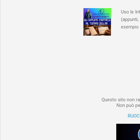
non aveva
Uso le In
(appunti, 
esempio e
quindi, 
Notebook 
non è sol
materiale
Notebook i
poterlo “
per digita
Questo sito non ra
Non può per
RUOC