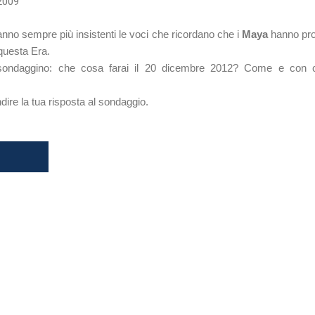
 2009
 fanno sempre più insistenti le voci che ricordano che i
Maya
hanno prof
 questa Era.
sondaggino: che cosa farai il 20 dicembre 2012? Come e con ch
ire la tua risposta al sondaggio.
o
o fatto