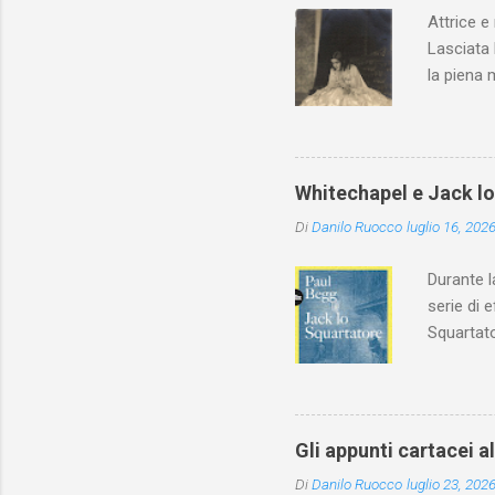
Attrice e
Lasciata 
la piena 
Whitechapel e Jack l
Di
Danilo Ruocco
luglio 16, 202
Durante l
serie di 
Squartato
Utet, ric
dedica an
ricapitol
l’archite
Gli appunti cartacei a
classe do
Di
Danilo Ruocco
luglio 23, 202
interessa