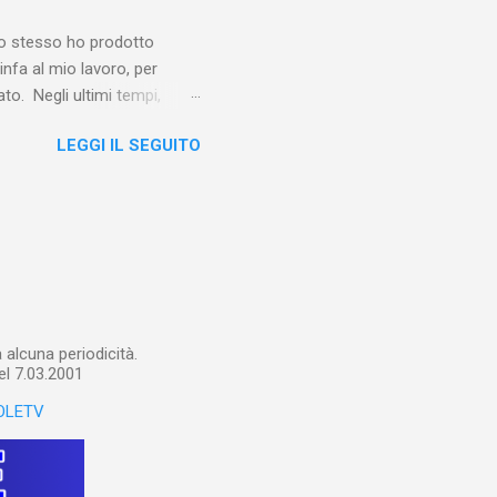
e io stesso ho prodotto
linfa al mio lavoro, per
o. Negli ultimi tempi,
otebook in Gemini
LEGGI IL SEGUITO
o nel corso del tempo e che
un canale YouTube). Con il
a importare in Gemini
: va digitalizzato, prima di
ltri appunti preparatori e
alcuna periodicità.
el 7.03.2001
OLETV