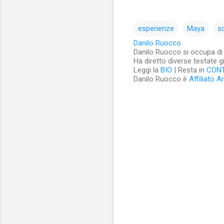
esperienze
Maya
s
Danilo Ruocco
Danilo Ruocco si occupa di cu
Ha diretto diverse testate g
Leggi la
BIO
| Resta in
CON
Danilo Ruocco è
Affiliato 
C
o
m
m
e
n
t
i