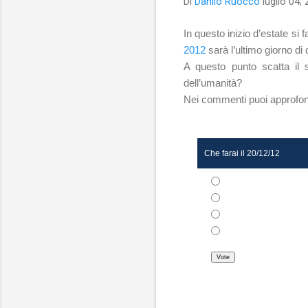
Di
Danilo Ruocco
luglio 04,
In questo inizio d’estate si
2012
sarà l’ultimo giorno di
A questo punto scatta il 
dell’umanità?
Nei commenti puoi approfond
Che farai il 20/12/12
Starò con i miei cari
Mi rifugio in un luogo di cult
Farò tutto quello che non h
Altro
Vote
View Results
Crowdsignal.com