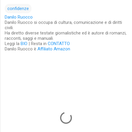
confidenze
Danilo Ruocco
Danilo Ruocco si occupa di cultura, comunicazione e di diritti
civili.
Ha diretto diverse testate giornalistiche ed è autore di romanzi,
racconti, saggi e manuali.
Leggi la
BIO
| Resta in
CONTATTO
Danilo Ruocco è
Affiliato Amazon
C
o
m
m
e
n
t
i