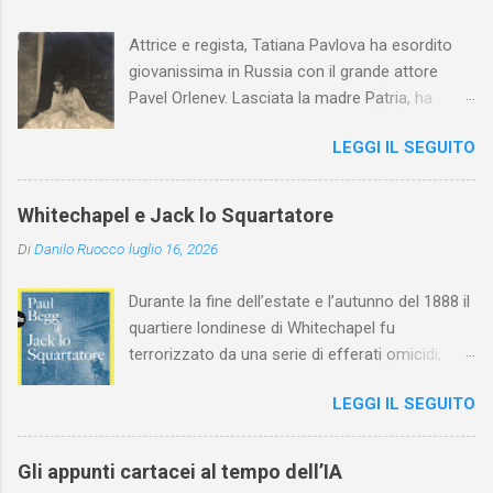
Attrice e regista, Tatiana Pavlova ha esordito
giovanissima in Russia con il grande attore
Pavel Orlenev. Lasciata la madre Patria, ha
esordito in Italia nel 1923. Nel nostro Paese
LEGGI IL SEGUITO
l'arte della Pavlova ha raggiunto la piena
maturità ed è stata in grado di rinnovare
profondamente l'attardato mondo teatrale
Whitechapel e Jack lo Squartatore
italiano.
Di
Danilo Ruocco
luglio 16, 2026
Durante la fine dell’estate e l’autunno del 1888 il
quartiere londinese di Whitechapel fu
terrorizzato da una serie di efferati omicidi,
cinque dei quali vennero addebitati a un
LEGGI IL SEGUITO
assassino ribattezzato Jack lo Squartatore la
cui identità, tutt’oggi, resta ignota. Paul Begg in
Jack lo Squartatore: la vera storia , edito da
Gli appunti cartacei al tempo dell’IA
Utet, ricostruisce non solo i cinque omicidi