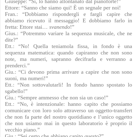
Giuseppe: “Sì, lo hanno allontanato dal pianoforte!”
Ettore: “Sanno che siamo qui! È un segnale per noi!
Fran.: “Dobbiamo rispondergli e fargli capire che
abbiamo ricevuto il messaggio! E dobbiamo farlo in
fretta: Ettore stai…
svanendo
!”
Gius.: “Potremmo variare la sequenza musicale, che ne
dite?”
Ett.: “No! Quella teniamola fissa, in fondo è una
sequenza matematica: quando capiranno che non sono
note, ma numeri, sapranno decifrarla e verranno a
prenderci.”
Giu.: “Ci devono prima arrivare a capire che non sono
suoni, ma numeri!”
Ett.: “Non sottovalutarli! In fondo hanno spostato lo
sgabello!”
Giu.: “Sempre ammesso che non sia un caso!”
Ett.: “No, è intenzionale: hanno capito che possiamo
comunicare con loro solo attraverso un oggetto-transfert
che non fa parte del nostro quotidiano e l’unico oggetto
che non usiamo mai in questo laboratorio è proprio il
vecchio piano.”
Giu.: “Sei certo che abbiano capito
questo
?”