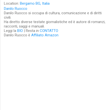
Location:
Bergamo BG, Italia
Danilo Ruocco
Danilo Ruocco si occupa di cultura, comunicazione e di diritti
civili.
Ha diretto diverse testate giornalistiche ed è autore di romanzi,
racconti, saggi e manuali.
Leggi la
BIO
| Resta in
CONTATTO
Danilo Ruocco è
Affiliato Amazon
C
o
m
m
e
n
t
i