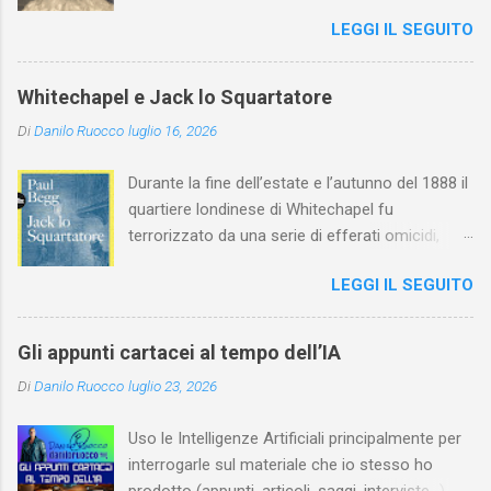
esordito in Italia nel 1923. Nel nostro Paese
LEGGI IL SEGUITO
l'arte della Pavlova ha raggiunto la piena
maturità ed è stata in grado di rinnovare
profondamente l'attardato mondo teatrale
Whitechapel e Jack lo Squartatore
italiano.
Di
Danilo Ruocco
luglio 16, 2026
Durante la fine dell’estate e l’autunno del 1888 il
quartiere londinese di Whitechapel fu
terrorizzato da una serie di efferati omicidi,
cinque dei quali vennero addebitati a un
LEGGI IL SEGUITO
assassino ribattezzato Jack lo Squartatore la
cui identità, tutt’oggi, resta ignota. Paul Begg in
Jack lo Squartatore: la vera storia , edito da
Gli appunti cartacei al tempo dell’IA
Utet, ricostruisce non solo i cinque omicidi
Di
Danilo Ruocco
luglio 23, 2026
“canonicamente” addebitati a Jack lo
Squartatore, ma si dedica anche (e, in alcuni
Uso le Intelligenze Artificiali principalmente per
capitoli, soprattutto) a ricostruire la storia di
interrogarle sul materiale che io stesso ho
Whitechapel e del East End e a ricapitolare le