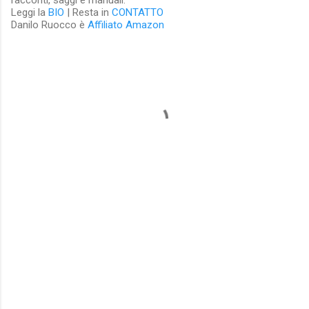
racconti, saggi e manuali.
Leggi la
BIO
| Resta in
CONTATTO
Danilo Ruocco è
Affiliato Amazon
C
o
m
m
e
n
t
i