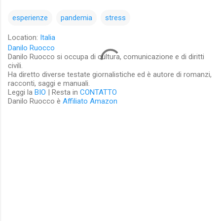
esperienze
pandemia
stress
Location:
Italia
Danilo Ruocco
Danilo Ruocco si occupa di cultura, comunicazione e di diritti
civili.
Ha diretto diverse testate giornalistiche ed è autore di romanzi,
racconti, saggi e manuali.
Leggi la
BIO
| Resta in
CONTATTO
Danilo Ruocco è
Affiliato Amazon
C
o
m
m
e
n
t
i