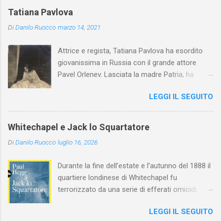
Tatiana Pavlova
Di
Danilo Ruocco
marzo 14, 2021
Attrice e regista, Tatiana Pavlova ha esordito
giovanissima in Russia con il grande attore
Pavel Orlenev. Lasciata la madre Patria, ha
esordito in Italia nel 1923. Nel nostro Paese
LEGGI IL SEGUITO
l'arte della Pavlova ha raggiunto la piena
maturità ed è stata in grado di rinnovare
profondamente l'attardato mondo teatrale
Whitechapel e Jack lo Squartatore
italiano.
Di
Danilo Ruocco
luglio 16, 2026
Durante la fine dell’estate e l’autunno del 1888 il
quartiere londinese di Whitechapel fu
terrorizzato da una serie di efferati omicidi,
cinque dei quali vennero addebitati a un
LEGGI IL SEGUITO
assassino ribattezzato Jack lo Squartatore la