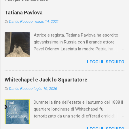
Tatiana Pavlova
Di
Danilo Ruocco
marzo 14, 2021
Attrice e regista, Tatiana Pavlova ha esordito
giovanissima in Russia con il grande attore
Pavel Orlenev. Lasciata la madre Patria, ha
esordito in Italia nel 1923. Nel nostro Paese
LEGGI IL SEGUITO
l'arte della Pavlova ha raggiunto la piena
maturità ed è stata in grado di rinnovare
profondamente l'attardato mondo teatrale
Whitechapel e Jack lo Squartatore
italiano.
Di
Danilo Ruocco
luglio 16, 2026
Durante la fine dell’estate e l’autunno del 1888 il
quartiere londinese di Whitechapel fu
terrorizzato da una serie di efferati omicidi,
cinque dei quali vennero addebitati a un