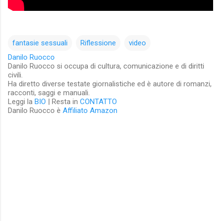
fantasie sessuali
Riflessione
video
Danilo Ruocco
Danilo Ruocco si occupa di cultura, comunicazione e di diritti
civili.
Ha diretto diverse testate giornalistiche ed è autore di romanzi,
racconti, saggi e manuali.
Leggi la
BIO
| Resta in
CONTATTO
Danilo Ruocco è
Affiliato Amazon
C
o
m
m
e
n
t