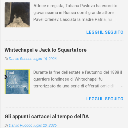
Attrice e regista, Tatiana Pavlova ha esordito
giovanissima in Russia con il grande attore
Pavel Orlenev. Lasciata la madre Patria, ha
esordito in Italia nel 1923. Nel nostro Paese
LEGGI IL SEGUITO
l'arte della Pavlova ha raggiunto la piena
maturità ed è stata in grado di rinnovare
profondamente l'attardato mondo teatrale
Whitechapel e Jack lo Squartatore
italiano.
Di
Danilo Ruocco
luglio 16, 2026
Durante la fine dell’estate e l’autunno del 1888 il
quartiere londinese di Whitechapel fu
terrorizzato da una serie di efferati omicidi,
cinque dei quali vennero addebitati a un
LEGGI IL SEGUITO
assassino ribattezzato Jack lo Squartatore la
cui identità, tutt’oggi, resta ignota. Paul Begg in
Jack lo Squartatore: la vera storia , edito da
Gli appunti cartacei al tempo dell’IA
Utet, ricostruisce non solo i cinque omicidi
Di
Danilo Ruocco
luglio 23, 2026
“canonicamente” addebitati a Jack lo