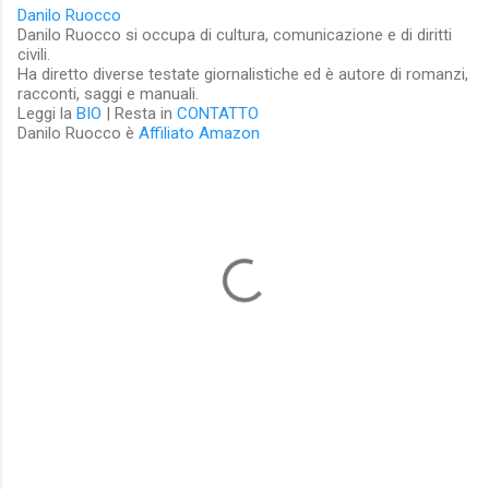
Danilo Ruocco
Danilo Ruocco si occupa di cultura, comunicazione e di diritti
civili.
Ha diretto diverse testate giornalistiche ed è autore di romanzi,
racconti, saggi e manuali.
Leggi la
BIO
| Resta in
CONTATTO
Danilo Ruocco è
Affiliato Amazon
C
o
m
m
e
n
t
i