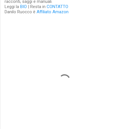
racconti, saggi e manuali.
Leggi la
BIO
| Resta in
CONTATTO
Danilo Ruocco è
Affiliato Amazon
C
o
m
m
e
n
t
i