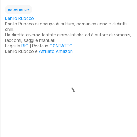
esperienze
Danilo Ruocco
Danilo Ruocco si occupa di cultura, comunicazione e di diritti
civili.
Ha diretto diverse testate giornalistiche ed è autore di romanzi,
racconti, saggi e manuali.
Leggi la
BIO
| Resta in
CONTATTO
Danilo Ruocco è
Affiliato Amazon
C
o
m
m
e
n
t
i