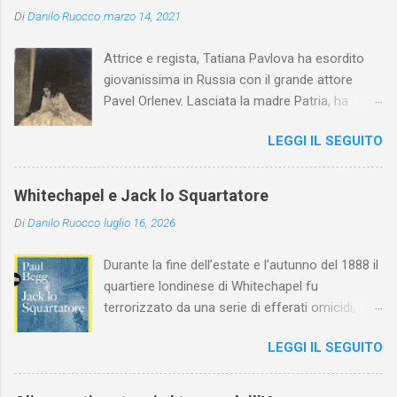
Di
Danilo Ruocco
marzo 14, 2021
Attrice e regista, Tatiana Pavlova ha esordito
giovanissima in Russia con il grande attore
Pavel Orlenev. Lasciata la madre Patria, ha
esordito in Italia nel 1923. Nel nostro Paese
LEGGI IL SEGUITO
l'arte della Pavlova ha raggiunto la piena
maturità ed è stata in grado di rinnovare
profondamente l'attardato mondo teatrale
Whitechapel e Jack lo Squartatore
italiano.
Di
Danilo Ruocco
luglio 16, 2026
Durante la fine dell’estate e l’autunno del 1888 il
quartiere londinese di Whitechapel fu
terrorizzato da una serie di efferati omicidi,
cinque dei quali vennero addebitati a un
LEGGI IL SEGUITO
assassino ribattezzato Jack lo Squartatore la
cui identità, tutt’oggi, resta ignota. Paul Begg in
Jack lo Squartatore: la vera storia , edito da