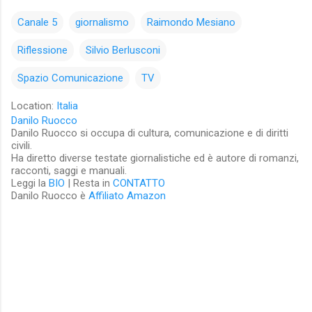
Canale 5
giornalismo
Raimondo Mesiano
Riflessione
Silvio Berlusconi
Spazio Comunicazione
TV
Location:
Italia
Danilo Ruocco
Danilo Ruocco si occupa di cultura, comunicazione e di diritti
civili.
Ha diretto diverse testate giornalistiche ed è autore di romanzi,
racconti, saggi e manuali.
Leggi la
BIO
| Resta in
CONTATTO
Danilo Ruocco è
Affiliato Amazon
C
o
m
m
e