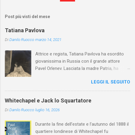
Post più visti del mese
Tatiana Pavlova
Di
Danilo Ruocco
marzo 14, 2021
Attrice e regista, Tatiana Pavlova ha esordito
giovanissima in Russia con il grande attore
Pavel Orlenev. Lasciata la madre Patria, ha
esordito in Italia nel 1923. Nel nostro Paese
LEGGI IL SEGUITO
l'arte della Pavlova ha raggiunto la piena
maturità ed è stata in grado di rinnovare
profondamente l'attardato mondo teatrale
Whitechapel e Jack lo Squartatore
italiano.
Di
Danilo Ruocco
luglio 16, 2026
Durante la fine dell’estate e l’autunno del 1888 il
quartiere londinese di Whitechapel fu