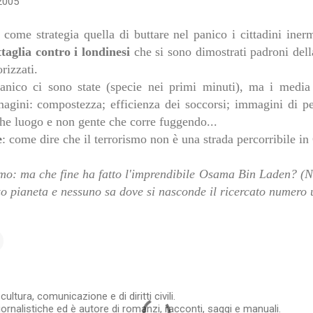
 2005
 come strategia quella di buttare nel panico i cittadini inerm
taglia contro i londinesi
che si sono dimostrati padroni del
orizzati.
nico ci sono state (specie nei primi minuti), ma i media
magini: compostezza; efficienza dei soccorsi; immagini di 
lche luogo e non gente che corre fuggendo...
e
: come dire che il terrorismo non è una strada percorribile in
smo: ma che fine ha fatto l'imprendibile Osama Bin Laden? (No
o pianeta e nessuno sa dove si nasconde il ricercato numero
ltura, comunicazione e di diritti civili.
iornalistiche ed è autore di romanzi, racconti, saggi e manuali.