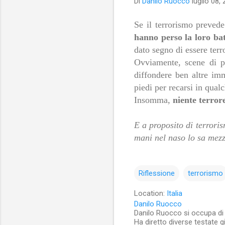
Di
Danilo Ruocco
luglio 08,
Se il terrorismo prevede
hanno perso la loro bat
dato segno di essere terr
Ovviamente, scene di pa
diffondere ben altre im
piedi per recarsi in qua
Insomma,
niente terror
E a proposito di terrori
mani nel naso lo sa mezz
Riflessione
terrorismo
Location:
Italia
Danilo Ruocco
Danilo Ruocco si occupa di cu
Ha diretto diverse testate g