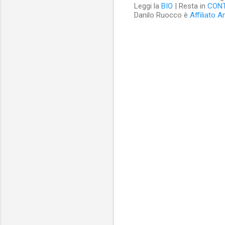
Leggi la
BIO
| Resta in
CON
Danilo Ruocco è
Affiliato 
C
o
m
m
e
n
t
i