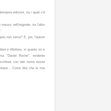
atempora edizioni, tra i quali c'è
esso nell'originale, tra l'altro
".
prio non serve? E, poi, l'autore
re e riflettere, in quanto mi è
ama "Daniel Roche", evidente
scrittore con tale nome esiste
tiano... Come dire che le mie