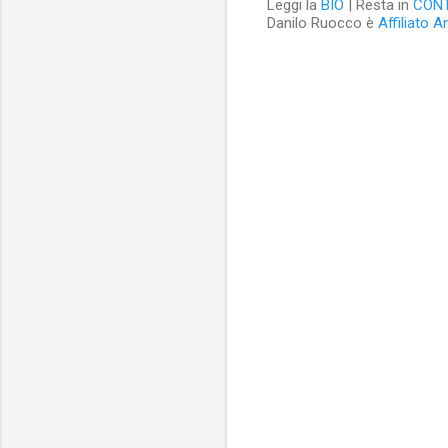
Leggi la
BIO
| Resta in
CON
Danilo Ruocco è
Affiliato 
C
o
m
m
e
n
t
i