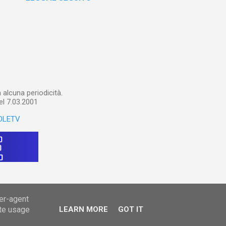
un canale YouTube). Con il
a importare in Gemini
: va digitalizzato, prima di
ltri appunti preparatori e
alcuna periodicità.
el 7.03.2001
OLETV
ser-agent
ate usage
LEARN MORE
GOT IT