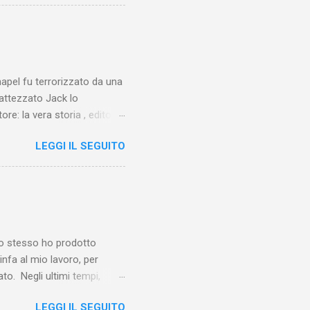
chapel fu terrorizzato da una
battezzato Jack lo
ore: la vera storia , edito da
 lo Squartatore, ma si
LEGGI IL SEGUITO
chapel e del East End e a
vero sconsolante:
e al suo vertice c’era una
balterne. Non era
 abitavano nell’East End e
e io stesso ho prodotto
linfa al mio lavoro, per
o. Negli ultimi tempi,
otebook in Gemini
LEGGI IL SEGUITO
o nel corso del tempo e che