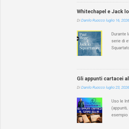
Whitechapel e Jack l
Di
Danilo Ruocco
luglio 16, 202
Durante l
serie di 
Squartato
Utet, ric
dedica an
ricapitol
l’archite
Gli appunti cartacei a
classe do
Di
Danilo Ruocco
luglio 23, 202
interessa
non aveva
Uso le In
(appunti, 
esempio e
quindi, 
Notebook 