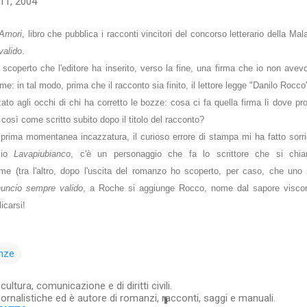
11, 2004
 Amori
, libro che pubblica i racconti vincitori del concorso letterario della Mal
valido
.
scoperto che l'editore ha inserito, verso la fine, una firma che io non avevo m
e: in tal modo, prima che il racconto sia finito, il lettore legge "Danilo Rocco
zato agli occhi di chi ha corretto le bozze: cosa ci fa quella firma lì dove pro
osì come scritto subito dopo il titolo del racconto?
rima momentanea incazzatura, il curioso errore di stampa mi ha fatto sorride
mio
Lavapiubianco
, c'è un personaggio che fa lo scrittore che si chi
me (tra l'altro, dopo l'uscita del romanzo ho scoperto, per caso, che uno 
uncio sempre valido
, a Roche si aggiunge Rocco, nome dal sapore viscon
icarsi!
nze
ltura, comunicazione e di diritti civili.
iornalistiche ed è autore di romanzi, racconti, saggi e manuali.