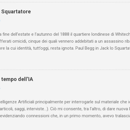
o Squartatore
6
a fine dell’estate e l’autunno del 1888 il quartiere londinese di White
efferati omicidi, cinque dei quali vennero addebitati a un assassino ri
re la cui identità, tutt’oggi, resta ignota. Paul Begg in Jack lo Squartat
ostruisce non solo i cinque omicidi “canonicamente” addebitati a Jack
che (e, in alcuni capitoli, soprattutto) a ricostruire la storia di White
are le lotte intestine al Ministero dell’Interno. Ne esce un quadro dav
ttura sociale dell'Inghilterra vittoriana era inverosimilmente classista, 
l tempo dell’IA
minante che non aveva alcun interesse nei confronti delle classi su
6
ta a sapere quali fossero le reali condizioni di vita delle persone che
 alcuna remora, se considerato necessario...
telligenze Artificiali principalmente per interrogarle sul materiale ch
articoli, saggi, interviste…). Ciò mi consente, tra l’altro, di dare nuova 
videnziando connessioni che, in un primo momento, avevo tralasciat
quando lavoro su un argomento che approfondisco da anni, apro un n
(già NotebookLM) e lo riempio con il materiale che ho già realizzat