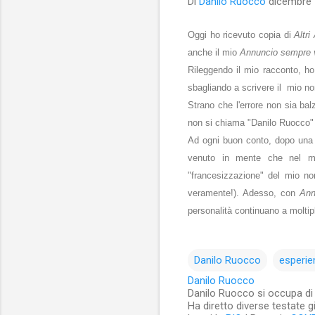
Di
Danilo Ruocco
dicembre 
Oggi ho ricevuto copia di
Altri
anche il mio
Annuncio sempre 
Rileggendo il mio racconto, ho 
sbagliando a scrivere il mio nom
Strano che l'errore non sia bal
non si chiama "Danilo Ruocco" c
Ad ogni buon conto, dopo una p
venuto in mente che nel 
"francesizzazione" del mio no
veramente!). Adesso, con
Ann
personalità continuano a moltipl
Danilo Ruocco
esperie
Danilo Ruocco
Danilo Ruocco si occupa di cu
Ha diretto diverse testate g