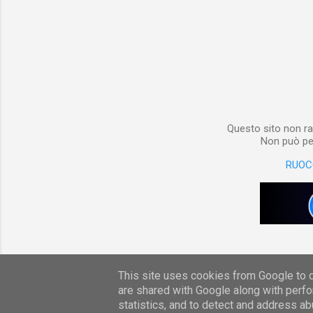
non è sol
materiale
Notebook i
poterlo “
per digita
Questo sito non ra
Non può per
RUOC
This site uses cookies from Google to de
are shared with Google along with perfo
statistics, and to detect and address ab