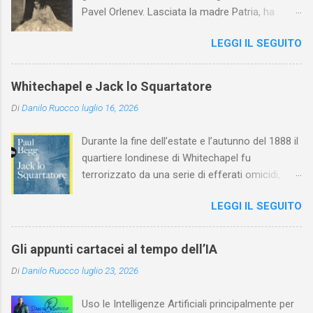
Pavel Orlenev. Lasciata la madre Patria, ha
esordito in Italia nel 1923. Nel nostro Paese
LEGGI IL SEGUITO
l'arte della Pavlova ha raggiunto la piena
maturità ed è stata in grado di rinnovare
profondamente l'attardato mondo teatrale
Whitechapel e Jack lo Squartatore
italiano.
Di
Danilo Ruocco
luglio 16, 2026
Durante la fine dell’estate e l’autunno del 1888 il
quartiere londinese di Whitechapel fu
terrorizzato da una serie di efferati omicidi,
cinque dei quali vennero addebitati a un
LEGGI IL SEGUITO
assassino ribattezzato Jack lo Squartatore la
cui identità, tutt’oggi, resta ignota. Paul Begg in
Jack lo Squartatore: la vera storia , edito da
Gli appunti cartacei al tempo dell’IA
Utet, ricostruisce non solo i cinque omicidi
Di
Danilo Ruocco
luglio 23, 2026
“canonicamente” addebitati a Jack lo
Squartatore, ma si dedica anche (e, in alcuni
Uso le Intelligenze Artificiali principalmente per
capitoli, soprattutto) a ricostruire la storia di