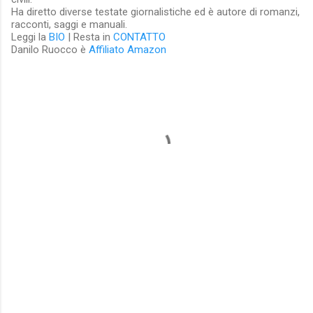
Ha diretto diverse testate giornalistiche ed è autore di romanzi,
racconti, saggi e manuali.
Leggi la
BIO
| Resta in
CONTATTO
Danilo Ruocco è
Affiliato Amazon
C
o
m
m
e
n
t
i