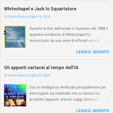
maturità ed è stata in grado di rinnovare
profondamente l'attardato mondo teatrale
Whitechapel e Jack lo Squartatore
italiano.
Di
Danilo Ruocco
luglio 16, 2026
Durante la fine dell’estate e l’autunno del 1888 il
quartiere londinese di Whitechapel fu
terrorizzato da una serie di efferati omicidi,
cinque dei quali vennero addebitati a un
LEGGI IL SEGUITO
assassino ribattezzato Jack lo Squartatore la
cui identità, tutt’oggi, resta ignota. Paul Begg in
Jack lo Squartatore: la vera storia , edito da
Gli appunti cartacei al tempo dell’IA
Utet, ricostruisce non solo i cinque omicidi
Di
Danilo Ruocco
luglio 23, 2026
“canonicamente” addebitati a Jack lo
Squartatore, ma si dedica anche (e, in alcuni
Uso le Intelligenze Artificiali principalmente per
capitoli, soprattutto) a ricostruire la storia di
interrogarle sul materiale che io stesso ho
Whitechapel e del East End e a ricapitolare le
prodotto (appunti, articoli, saggi, interviste…).
lotte intestine al Ministero dell’Interno. Ne esce
Ciò mi consente, tra l’altro, di dare nuova linfa
un quadro davvero sconsolante: l’architettura
LEGGI IL SEGUITO
al mio lavoro, per esempio evidenziando