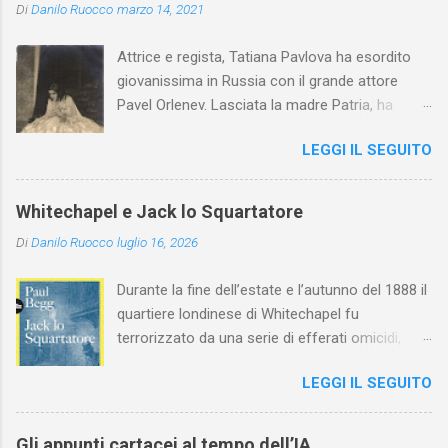
Di
Danilo Ruocco
marzo 14, 2021
Attrice e regista, Tatiana Pavlova ha esordito
giovanissima in Russia con il grande attore
Pavel Orlenev. Lasciata la madre Patria, ha
esordito in Italia nel 1923. Nel nostro Paese
LEGGI IL SEGUITO
l'arte della Pavlova ha raggiunto la piena
maturità ed è stata in grado di rinnovare
profondamente l'attardato mondo teatrale
Whitechapel e Jack lo Squartatore
italiano.
Di
Danilo Ruocco
luglio 16, 2026
Durante la fine dell’estate e l’autunno del 1888 il
quartiere londinese di Whitechapel fu
terrorizzato da una serie di efferati omicidi,
cinque dei quali vennero addebitati a un
LEGGI IL SEGUITO
assassino ribattezzato Jack lo Squartatore la
cui identità, tutt’oggi, resta ignota. Paul Begg in
Jack lo Squartatore: la vera storia , edito da
Gli appunti cartacei al tempo dell’IA