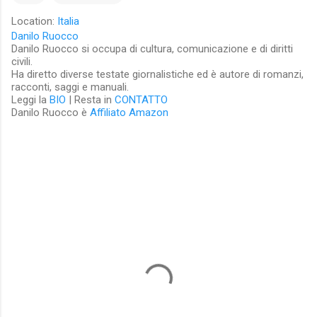
Location:
Italia
Danilo Ruocco
Danilo Ruocco si occupa di cultura, comunicazione e di diritti
civili.
Ha diretto diverse testate giornalistiche ed è autore di romanzi,
racconti, saggi e manuali.
Leggi la
BIO
| Resta in
CONTATTO
Danilo Ruocco è
Affiliato Amazon
C
o
m
m
e
n
t
i