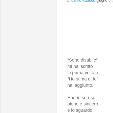
Di
Danilo Ruocco
giugno 04
“Sono disabile”
mi hai scritto
la prima volta e
“Ho stima di te”
hai aggiunto.
Hai un sorriso
pieno e sincero
e lo sguardo