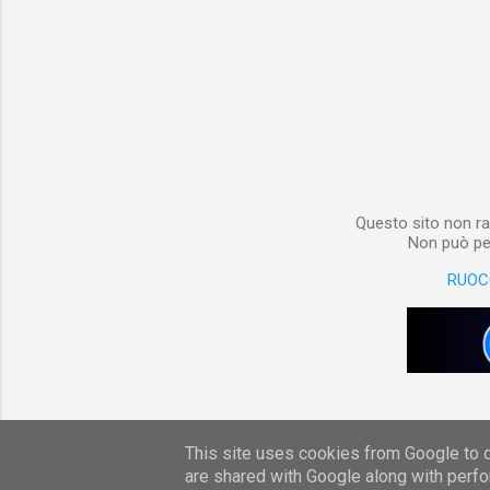
Notebook 
non è sol
materiale
Notebook i
poterlo “
per digita
Questo sito non ra
Non può per
RUOC
This site uses cookies from Google to de
are shared with Google along with perfo