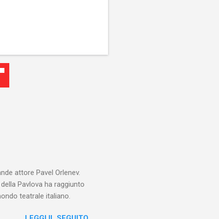
ande attore Pavel Orlenev.
e della Pavlova ha raggiunto
ondo teatrale italiano.
LEGGI IL SEGUITO