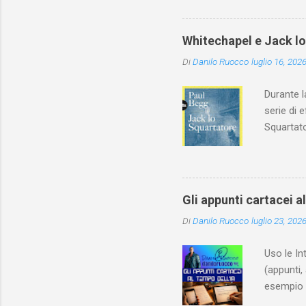
Whitechapel e Jack l
Di
Danilo Ruocco
luglio 16, 202
Durante l
serie di 
Squartato
Utet, ric
dedica an
ricapitol
l’archite
Gli appunti cartacei a
classe do
Di
Danilo Ruocco
luglio 23, 202
interessa
non aveva
Uso le In
(appunti, 
esempio e
quindi, 