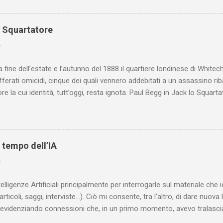
o Squartatore
6
a fine dell’estate e l’autunno del 1888 il quartiere londinese di White
efferati omicidi, cinque dei quali vennero addebitati a un assassino ri
re la cui identità, tutt’oggi, resta ignota. Paul Begg in Jack lo Squartat
ostruisce non solo i cinque omicidi “canonicamente” addebitati a Jack
che (e, in alcuni capitoli, soprattutto) a ricostruire la storia di White
are le lotte intestine al Ministero dell’Interno. Ne esce un quadro dav
ttura sociale dell'Inghilterra vittoriana era inverosimilmente classista, 
l tempo dell’IA
minante che non aveva alcun interesse nei confronti delle classi su
6
ta a sapere quali fossero le reali condizioni di vita delle persone che
 alcuna remora, se considerato necessario...
telligenze Artificiali principalmente per interrogarle sul materiale ch
articoli, saggi, interviste…). Ciò mi consente, tra l’altro, di dare nuova 
videnziando connessioni che, in un primo momento, avevo tralasciat
quando lavoro su un argomento che approfondisco da anni, apro un n