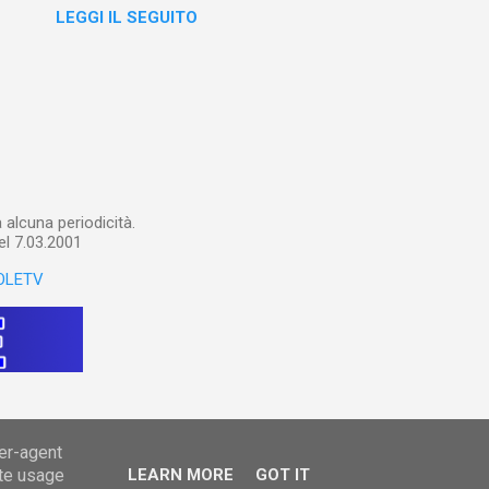
LEGGI IL SEGUITO
o nel corso del tempo e che
un canale YouTube). Con il
a importare in Gemini
: va digitalizzato, prima di
ltri appunti preparatori e
alcuna periodicità.
el 7.03.2001
OLETV
ser-agent
ate usage
LEARN MORE
GOT IT