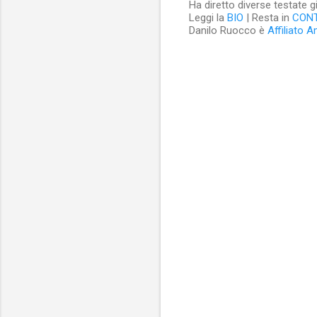
Ha diretto diverse testate g
Leggi la
BIO
| Resta in
CON
Danilo Ruocco è
Affiliato 
C
o
m
m
e
n
t
i