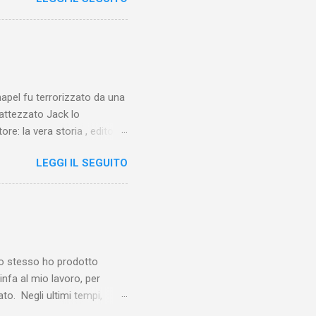
chapel fu terrorizzato da una
battezzato Jack lo
ore: la vera storia , edito da
 lo Squartatore, ma si
LEGGI IL SEGUITO
chapel e del East End e a
vero sconsolante:
e al suo vertice c’era una
balterne. Non era
 abitavano nell’East End e
e io stesso ho prodotto
linfa al mio lavoro, per
o. Negli ultimi tempi,
otebook in Gemini