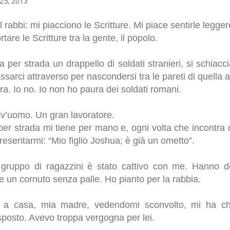
25, 2013
l rabbi: mi piacciono le Scritture. Mi piace sentirle legg
rtare le Scritture tra la gente, il popolo.
r strada un drappello di soldati stranieri, si schiacci
sarci attraverso per nascondersi tra le pareti di quella a
 Io no. Io non ho paura dei soldati romani.
v’uomo. Un gran lavoratore.
 strada mi tiene per mano e, ogni volta che incontra
resentarmi: “Mio figlio Joshua; è già un ometto”.
gruppo di ragazzini è stato cattivo con me. Hanno
e un cornuto senza palle. Ho pianto per la rabbia.
 a casa, mia madre, vedendomi sconvolto, mi ha chi
sposto. Avevo troppa vergogna per lei.