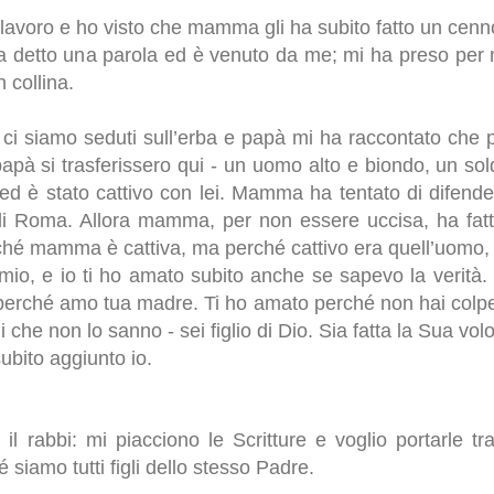
 lavoro e ho visto che mamma gli ha subito fatto un cenno
a detto una parola ed è venuto da me; mi ha preso per
 collina.
ci siamo seduti sull’erba e papà mi ha raccontato che 
à si trasferissero qui - un uomo alto e biondo, un sol
d è stato cattivo con lei. Mamma ha tentato di difende
 di Roma. Allora mamma, per non essere uccisa, ha fatto
ché mamma è cattiva, ma perché cattivo era quell’uomo, 
o mio, e io ti ho amato subito anche se sapevo la verità
perché amo tua madre. Ti ho amato perché non hai colpe
 che non lo sanno - sei figlio di Dio. Sia fatta la Sua volo
ubito aggiunto io.
il rabbi: mi piacciono le Scritture e voglio portarle tr
 siamo tutti figli dello stesso Padre.