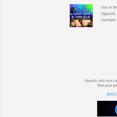
non aveva
Uso le In
(appunti, 
esempio e
quindi, 
Notebook 
non è sol
materiale
Notebook i
poterlo “
per digita
Questo sito non ra
Non può per
RUOC