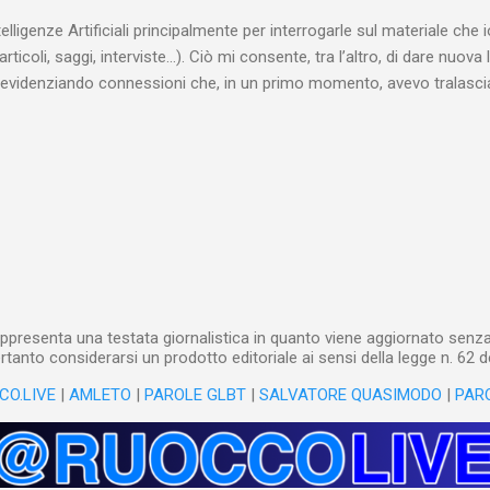
 alcuna remora, se considerato necessario...
telligenze Artificiali principalmente per interrogarle sul materiale ch
articoli, saggi, interviste…). Ciò mi consente, tra l’altro, di dare nuova 
videnziando connessioni che, in un primo momento, avevo tralasciat
quando lavoro su un argomento che approfondisco da anni, apro un n
(già NotebookLM) e lo riempio con il materiale che ho già realizzat
o testuale, ma anche audiovisivo (ho lavorato in radio e ho da anni 
 che è già in un formato digitale, le cose sono molto rapide: mi bast
 relativi file. Diversa è la questione, invece, con il materiale cartaceo
dare in pasto” all’IA! Ho centinaia di schede di lettura manoscritte* e a
lizzarli sto utilizzando l’IA: fotografo quanto ho s...
ppresenta una testata giornalistica in quanto viene aggiornato senza 
tanto considerarsi un prodotto editoriale ai sensi della legge n. 62 d
CO.LIVE
|
AMLETO
|
PAROLE GLBT
|
SALVATORE QUASIMODO
|
PAR