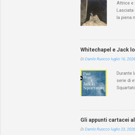
Attrice e
Lasciata 
la piena 
Whitechapel e Jack l
Di
Danilo Ruocco
luglio 16, 202
Durante l
serie di 
Squartato
Utet, ric
dedica an
ricapitol
l’archite
Gli appunti cartacei a
classe do
Di
Danilo Ruocco
luglio 23, 202
interessa