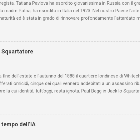
 regista, Tatiana Pavlova ha esordito giovanissima in Russia con il gr
la madre Patria, ha esordito in Italia nel 1923. Nel nostro Paese l'art
maturità ed è stata in grado di rinnovare profondamente l'attardato m
o Squartatore
6
a fine dell’estate e l’autunno del 1888 il quartiere londinese di White
efferati omicidi, cinque dei quali vennero addebitati a un assassino ri
re la cui identità, tutt’oggi, resta ignota. Paul Begg in Jack lo Squartat
ostruisce non solo i cinque omicidi “canonicamente” addebitati a Jack
che (e, in alcuni capitoli, soprattutto) a ricostruire la storia di White
are le lotte intestine al Ministero dell’Interno. Ne esce un quadro dav
ttura sociale dell'Inghilterra vittoriana era inverosimilmente classista, 
l tempo dell’IA
minante che non aveva alcun interesse nei confronti delle classi su
6
ta a sapere quali fossero le reali condizioni di vita delle persone che