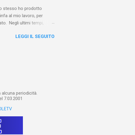
e io stesso ho prodotto
linfa al mio lavoro, per
o. Negli ultimi tempi,
otebook in Gemini
LEGGI IL SEGUITO
o nel corso del tempo e che
un canale YouTube). Con il
a importare in Gemini
: va digitalizzato, prima di
ltri appunti preparatori e
alcuna periodicità.
el 7.03.2001
OLETV