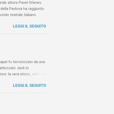
ande attore Pavel Orlenev.
e della Pavlova ha raggiunto
ondo teatrale italiano.
LEGGI IL SEGUITO
chapel fu terrorizzato da una
battezzato Jack lo
ore: la vera storia , edito da
 lo Squartatore, ma si
LEGGI IL SEGUITO
chapel e del East End e a
vero sconsolante:
e al suo vertice c’era una
balterne. Non era
 abitavano nell’East End e