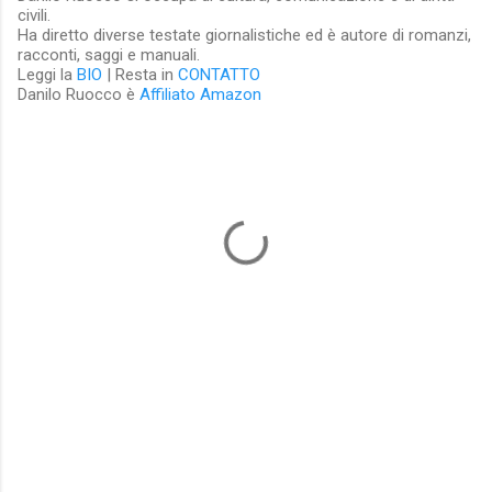
civili.
Ha diretto diverse testate giornalistiche ed è autore di romanzi,
racconti, saggi e manuali.
Leggi la
BIO
| Resta in
CONTATTO
Danilo Ruocco è
Affiliato Amazon
C
o
m
m
e
n
t
i