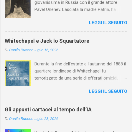
giovanissima in Russia con il grande attore
Pavel Orlenev. Lasciata la madre Patria, ha
esordito in Italia nel 1923. Nel nostro Paese
LEGGI IL SEGUITO
l'arte della Pavlova ha raggiunto la piena
maturità ed è stata in grado di rinnovare
profondamente l'attardato mondo teatrale
Whitechapel e Jack lo Squartatore
italiano.
Di
Danilo Ruocco
luglio 16, 2026
Durante la fine dell’estate e l’autunno del 1888 il
quartiere londinese di Whitechapel fu
terrorizzato da una serie di efferati omicidi,
cinque dei quali vennero addebitati a un
LEGGI IL SEGUITO
assassino ribattezzato Jack lo Squartatore la
cui identità, tutt’oggi, resta ignota. Paul Begg in
Jack lo Squartatore: la vera storia , edito da
Gli appunti cartacei al tempo dell’IA
Utet, ricostruisce non solo i cinque omicidi
Di
Danilo Ruocco
luglio 23, 2026
“canonicamente” addebitati a Jack lo
Squartatore, ma si dedica anche (e, in alcuni