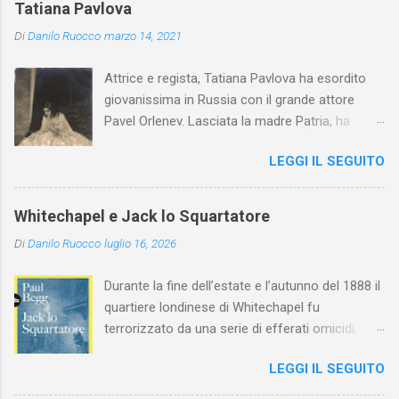
Tatiana Pavlova
Di
Danilo Ruocco
marzo 14, 2021
Attrice e regista, Tatiana Pavlova ha esordito
giovanissima in Russia con il grande attore
Pavel Orlenev. Lasciata la madre Patria, ha
esordito in Italia nel 1923. Nel nostro Paese
LEGGI IL SEGUITO
l'arte della Pavlova ha raggiunto la piena
maturità ed è stata in grado di rinnovare
profondamente l'attardato mondo teatrale
Whitechapel e Jack lo Squartatore
italiano.
Di
Danilo Ruocco
luglio 16, 2026
Durante la fine dell’estate e l’autunno del 1888 il
quartiere londinese di Whitechapel fu
terrorizzato da una serie di efferati omicidi,
cinque dei quali vennero addebitati a un
LEGGI IL SEGUITO
assassino ribattezzato Jack lo Squartatore la
cui identità, tutt’oggi, resta ignota. Paul Begg in