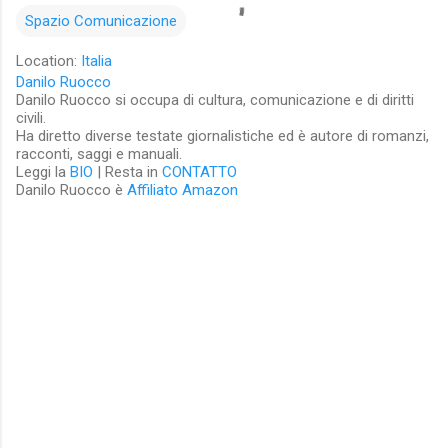
Spazio Comunicazione
Location:
Italia
Danilo Ruocco
Danilo Ruocco si occupa di cultura, comunicazione e di diritti
civili.
Ha diretto diverse testate giornalistiche ed è autore di romanzi,
racconti, saggi e manuali.
Leggi la
BIO
| Resta in
CONTATTO
Danilo Ruocco è
Affiliato Amazon
C
o
m
m
e
n
t
i