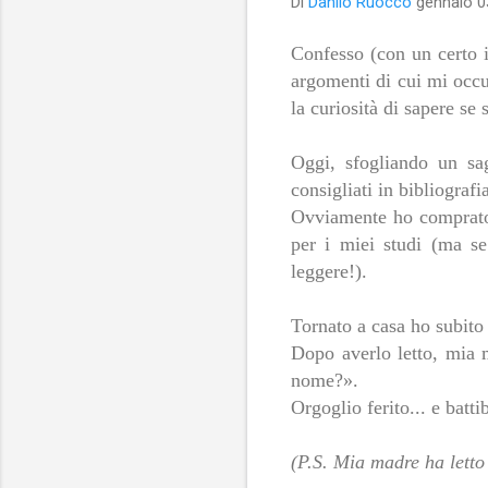
Di
Danilo Ruocco
gennaio 0
Confesso (con un certo i
argomenti di cui mi occu
la curiosità di sapere se
Oggi, sfogliando un sag
consigliati in bibliografi
Ovviamente ho comprato i
per i miei studi (ma se
leggere!).
Tornato a casa ho subito
Dopo averlo letto, mia m
nome?».
Orgoglio ferito... e bat
(P.S. Mia madre ha letto