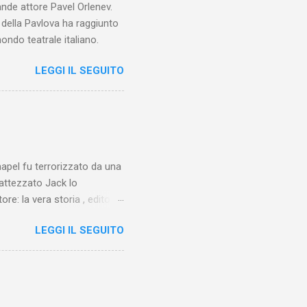
ande attore Pavel Orlenev.
e della Pavlova ha raggiunto
ondo teatrale italiano.
LEGGI IL SEGUITO
chapel fu terrorizzato da una
battezzato Jack lo
ore: la vera storia , edito da
 lo Squartatore, ma si
LEGGI IL SEGUITO
chapel e del East End e a
vero sconsolante:
e al suo vertice c’era una
balterne. Non era
 abitavano nell’East End e