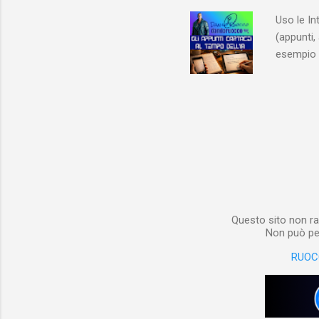
non aveva
Uso le In
(appunti, 
esempio e
quindi, 
Notebook 
non è sol
materiale
Notebook i
poterlo “
per digita
Questo sito non ra
Non può per
RUOC