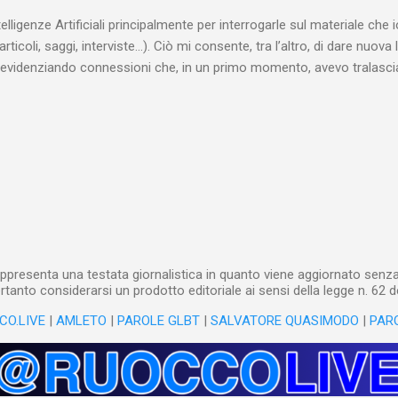
 alcuna remora, se considerato necessario...
telligenze Artificiali principalmente per interrogarle sul materiale ch
articoli, saggi, interviste…). Ciò mi consente, tra l’altro, di dare nuova 
videnziando connessioni che, in un primo momento, avevo tralasciat
quando lavoro su un argomento che approfondisco da anni, apro un n
(già NotebookLM) e lo riempio con il materiale che ho già realizzat
o testuale, ma anche audiovisivo (ho lavorato in radio e ho da anni 
 che è già in un formato digitale, le cose sono molto rapide: mi bast
 relativi file. Diversa è la questione, invece, con il materiale cartaceo
dare in pasto” all’IA! Ho centinaia di schede di lettura manoscritte* e a
lizzarli sto utilizzando l’IA: fotografo quanto ho s...
ppresenta una testata giornalistica in quanto viene aggiornato senza 
tanto considerarsi un prodotto editoriale ai sensi della legge n. 62 d
CO.LIVE
|
AMLETO
|
PAROLE GLBT
|
SALVATORE QUASIMODO
|
PAR