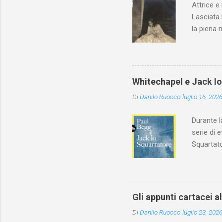
Attrice e
Lasciata 
la piena 
Whitechapel e Jack l
Di
Danilo Ruocco
luglio 16, 202
Durante l
serie di 
Squartato
Utet, ric
dedica an
ricapitol
l’archite
Gli appunti cartacei a
classe do
Di
Danilo Ruocco
luglio 23, 202
interessa