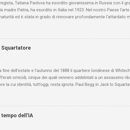
 regista, Tatiana Pavlova ha esordito giovanissima in Russia con il gr
la madre Patria, ha esordito in Italia nel 1923. Nel nostro Paese l'art
maturità ed è stata in grado di rinnovare profondamente l'attardato m
o Squartatore
6
a fine dell’estate e l’autunno del 1888 il quartiere londinese di White
efferati omicidi, cinque dei quali vennero addebitati a un assassino ri
re la cui identità, tutt’oggi, resta ignota. Paul Begg in Jack lo Squartat
ostruisce non solo i cinque omicidi “canonicamente” addebitati a Jack
che (e, in alcuni capitoli, soprattutto) a ricostruire la storia di White
are le lotte intestine al Ministero dell’Interno. Ne esce un quadro dav
ttura sociale dell'Inghilterra vittoriana era inverosimilmente classista, 
l tempo dell’IA
minante che non aveva alcun interesse nei confronti delle classi su
6
ta a sapere quali fossero le reali condizioni di vita delle persone che