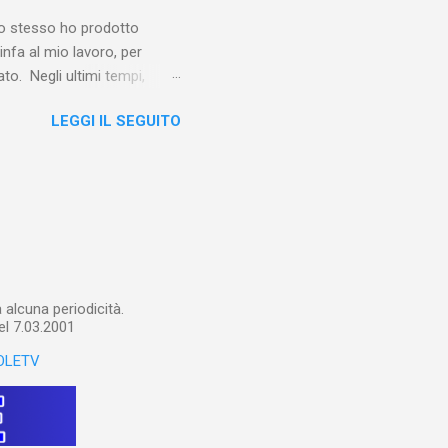
e io stesso ho prodotto
linfa al mio lavoro, per
o. Negli ultimi tempi,
otebook in Gemini
LEGGI IL SEGUITO
o nel corso del tempo e che
un canale YouTube). Con il
a importare in Gemini
: va digitalizzato, prima di
ltri appunti preparatori e
alcuna periodicità.
el 7.03.2001
OLETV