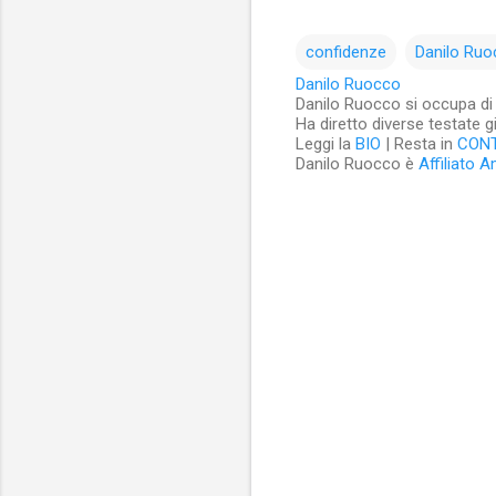
confidenze
Danilo Ru
Danilo Ruocco
Danilo Ruocco si occupa di cu
Ha diretto diverse testate g
Leggi la
BIO
| Resta in
CON
Danilo Ruocco è
Affiliato 
C
o
m
m
e
n
t
i