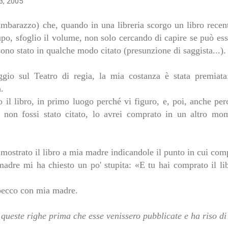
3, 2005
mbarazzo) che, quando in una libreria scorgo un libro recent
po, sfoglio il volume, non solo cercando di capire se può es
 sono stato in qualche modo citato (presunzione di saggista...).
gio sul Teatro di regia, la mia costanza è stata premiata
a.
l libro, in primo luogo perché vi figuro, e, poi, anche per
 non fossi stato citato, lo avrei comprato in un altro m
 mostrato il libro a mia madre indicandole il punto in cui co
adre mi ha chiesto un po' stupita: «E tu hai comprato il lib
tibecco con mia madre.
 queste righe prima che esse venissero pubblicate e ha riso di