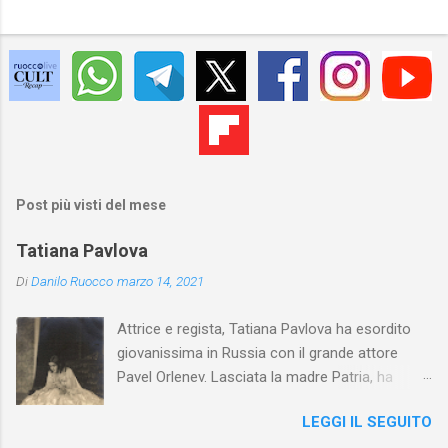
Post più visti del mese
Tatiana Pavlova
Di
Danilo Ruocco
marzo 14, 2021
Attrice e regista, Tatiana Pavlova ha esordito
giovanissima in Russia con il grande attore
Pavel Orlenev. Lasciata la madre Patria, ha
esordito in Italia nel 1923. Nel nostro Paese
LEGGI IL SEGUITO
l'arte della Pavlova ha raggiunto la piena