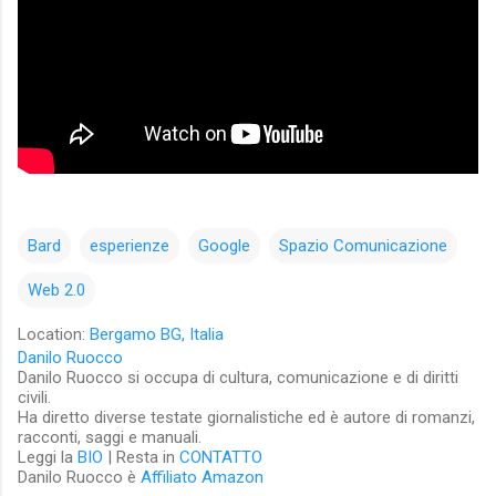
Bard
esperienze
Google
Spazio Comunicazione
Web 2.0
Location:
Bergamo BG, Italia
Danilo Ruocco
Danilo Ruocco si occupa di cultura, comunicazione e di diritti
civili.
Ha diretto diverse testate giornalistiche ed è autore di romanzi,
racconti, saggi e manuali.
Leggi la
BIO
| Resta in
CONTATTO
Danilo Ruocco è
Affiliato Amazon