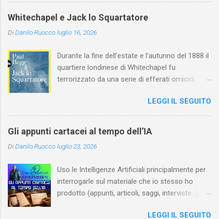
maturità ed è stata in grado di rinnovare
profondamente l'attardato mondo teatrale
Whitechapel e Jack lo Squartatore
italiano.
Di
Danilo Ruocco
luglio 16, 2026
Durante la fine dell’estate e l’autunno del 1888 il
quartiere londinese di Whitechapel fu
terrorizzato da una serie di efferati omicidi,
cinque dei quali vennero addebitati a un
LEGGI IL SEGUITO
assassino ribattezzato Jack lo Squartatore la
cui identità, tutt’oggi, resta ignota. Paul Begg in
Jack lo Squartatore: la vera storia , edito da
Gli appunti cartacei al tempo dell’IA
Utet, ricostruisce non solo i cinque omicidi
Di
Danilo Ruocco
luglio 23, 2026
“canonicamente” addebitati a Jack lo
Squartatore, ma si dedica anche (e, in alcuni
Uso le Intelligenze Artificiali principalmente per
capitoli, soprattutto) a ricostruire la storia di
interrogarle sul materiale che io stesso ho
Whitechapel e del East End e a ricapitolare le
prodotto (appunti, articoli, saggi, interviste…).
lotte intestine al Ministero dell’Interno. Ne esce
Ciò mi consente, tra l’altro, di dare nuova linfa
un quadro davvero sconsolante: l’architettura
LEGGI IL SEGUITO
al mio lavoro, per esempio evidenziando