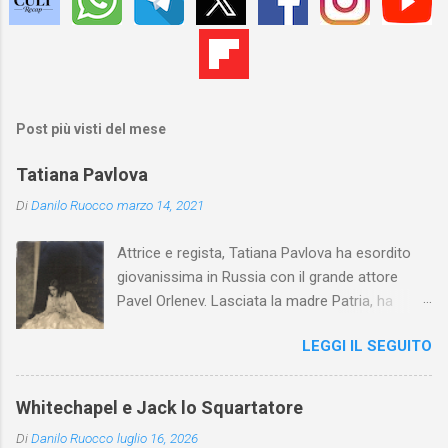
Post più visti del mese
Tatiana Pavlova
Di
Danilo Ruocco
marzo 14, 2021
Attrice e regista, Tatiana Pavlova ha esordito
giovanissima in Russia con il grande attore
Pavel Orlenev. Lasciata la madre Patria, ha
esordito in Italia nel 1923. Nel nostro Paese
LEGGI IL SEGUITO
l'arte della Pavlova ha raggiunto la piena
maturità ed è stata in grado di rinnovare
profondamente l'attardato mondo teatrale
Whitechapel e Jack lo Squartatore
italiano.
Di
Danilo Ruocco
luglio 16, 2026