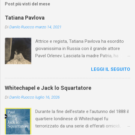
Post più visti del mese
Tatiana Pavlova
Di
Danilo Ruocco
marzo 14, 2021
Attrice e regista, Tatiana Pavlova ha esordito
giovanissima in Russia con il grande attore
Pavel Orlenev. Lasciata la madre Patria, ha
esordito in Italia nel 1923. Nel nostro Paese
LEGGI IL SEGUITO
l'arte della Pavlova ha raggiunto la piena
maturità ed è stata in grado di rinnovare
profondamente l'attardato mondo teatrale
Whitechapel e Jack lo Squartatore
italiano.
Di
Danilo Ruocco
luglio 16, 2026
Durante la fine dell’estate e l’autunno del 1888 il
quartiere londinese di Whitechapel fu
terrorizzato da una serie di efferati omicidi,
cinque dei quali vennero addebitati a un