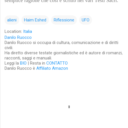
semplice ragione che così è scritto nei vari Testi Sacri.
alieni
Haim Eshed
Riflessione
UFO
Location:
Italia
Danilo Ruocco
Danilo Ruocco si occupa di cultura, comunicazione e di diritti
civili.
Ha diretto diverse testate giornalistiche ed è autore di romanzi,
racconti, saggi e manuali.
Leggi la
BIO
| Resta in
CONTATTO
Danilo Ruocco è
Affiliato Amazon
C
o
m
m
e
n
t