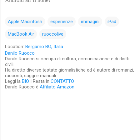
Android all’iPhone!
Apple Macintosh
esperienze
immagini
iPad
MacBook Air
ruoccolive
Location:
Bergamo BG, Italia
Danilo Ruocco
Danilo Ruocco si occupa di cultura, comunicazione e di diritti
civili.
Ha diretto diverse testate giornalistiche ed è autore di romanzi,
racconti, saggi e manuali.
Leggi la
BIO
| Resta in
CONTATTO
Danilo Ruocco è
Affiliato Amazon
C
o
m
m
e