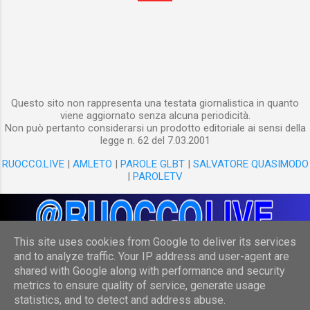
Questo sito non rappresenta una testata giornalistica in quanto
viene aggiornato senza alcuna periodicità.
Non può pertanto considerarsi un prodotto editoriale ai sensi della
legge n. 62 del 7.03.2001
RUOCCO.LIVE
|
AMLETO
|
PAROLE GLBT
|
SALVATORE QUASIMODO
|
PAROLETV
This site uses cookies from Google to deliver its services
and to analyze traffic. Your IP address and user-agent are
shared with Google along with performance and security
Powered by Blogger
metrics to ensure quality of service, generate usage
statistics, and to detect and address abuse.
(c) Danilo Ruocco