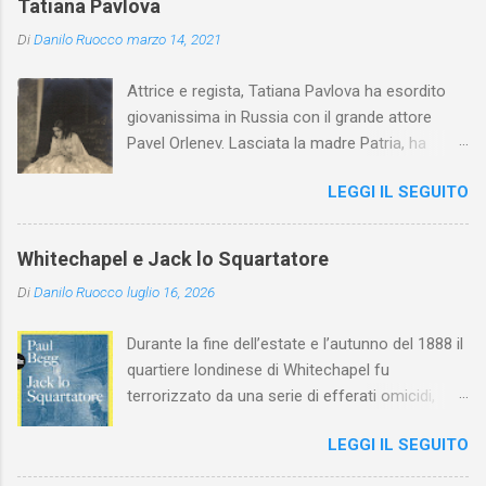
Tatiana Pavlova
Di
Danilo Ruocco
marzo 14, 2021
Attrice e regista, Tatiana Pavlova ha esordito
giovanissima in Russia con il grande attore
Pavel Orlenev. Lasciata la madre Patria, ha
esordito in Italia nel 1923. Nel nostro Paese
LEGGI IL SEGUITO
l'arte della Pavlova ha raggiunto la piena
maturità ed è stata in grado di rinnovare
profondamente l'attardato mondo teatrale
Whitechapel e Jack lo Squartatore
italiano.
Di
Danilo Ruocco
luglio 16, 2026
Durante la fine dell’estate e l’autunno del 1888 il
quartiere londinese di Whitechapel fu
terrorizzato da una serie di efferati omicidi,
cinque dei quali vennero addebitati a un
LEGGI IL SEGUITO
assassino ribattezzato Jack lo Squartatore la
cui identità, tutt’oggi, resta ignota. Paul Begg in