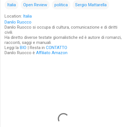
Italia
Open Review
politica
Sergio Mattarella
Location:
Italia
Danilo Ruocco
Danilo Ruocco si occupa di cultura, comunicazione e di diritti
civili.
Ha diretto diverse testate giornalistiche ed è autore di romanzi,
racconti, saggi e manuali.
Leggi la
BIO
| Resta in
CONTATTO
Danilo Ruocco è
Affiliato Amazon
C
o
m
m
e
n
t
i