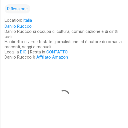
Riflessione
Location:
Italia
Danilo Ruocco
Danilo Ruocco si occupa di cultura, comunicazione e di diritti
civili.
Ha diretto diverse testate giornalistiche ed è autore di romanzi,
racconti, saggi e manuali.
Leggi la
BIO
| Resta in
CONTATTO
Danilo Ruocco è
Affiliato Amazon
C
o
m
m
e
n
t
i