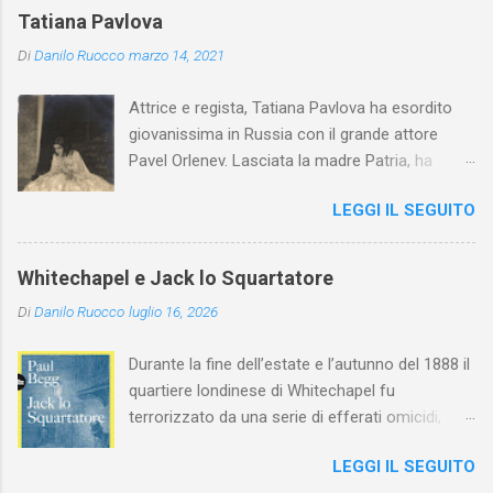
Tatiana Pavlova
Di
Danilo Ruocco
marzo 14, 2021
Attrice e regista, Tatiana Pavlova ha esordito
giovanissima in Russia con il grande attore
Pavel Orlenev. Lasciata la madre Patria, ha
esordito in Italia nel 1923. Nel nostro Paese
LEGGI IL SEGUITO
l'arte della Pavlova ha raggiunto la piena
maturità ed è stata in grado di rinnovare
profondamente l'attardato mondo teatrale
Whitechapel e Jack lo Squartatore
italiano.
Di
Danilo Ruocco
luglio 16, 2026
Durante la fine dell’estate e l’autunno del 1888 il
quartiere londinese di Whitechapel fu
terrorizzato da una serie di efferati omicidi,
cinque dei quali vennero addebitati a un
LEGGI IL SEGUITO
assassino ribattezzato Jack lo Squartatore la