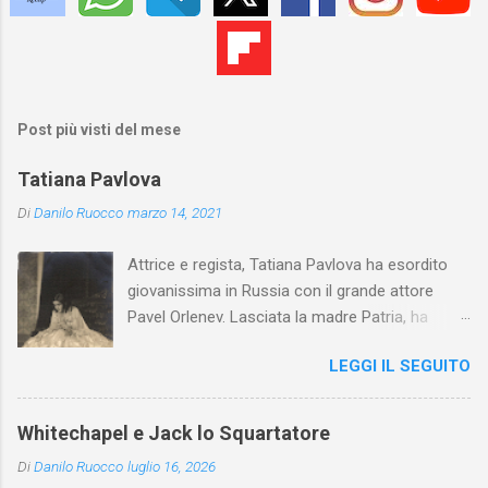
Post più visti del mese
Tatiana Pavlova
Di
Danilo Ruocco
marzo 14, 2021
Attrice e regista, Tatiana Pavlova ha esordito
giovanissima in Russia con il grande attore
Pavel Orlenev. Lasciata la madre Patria, ha
esordito in Italia nel 1923. Nel nostro Paese
LEGGI IL SEGUITO
l'arte della Pavlova ha raggiunto la piena
maturità ed è stata in grado di rinnovare
profondamente l'attardato mondo teatrale
Whitechapel e Jack lo Squartatore
italiano.
Di
Danilo Ruocco
luglio 16, 2026