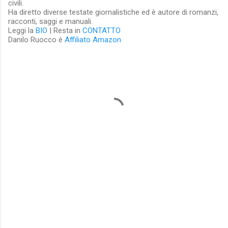
civili.
Ha diretto diverse testate giornalistiche ed è autore di romanzi,
racconti, saggi e manuali.
Leggi la
BIO
| Resta in
CONTATTO
Danilo Ruocco è
Affiliato Amazon
C
o
m
m
e
n
t
i