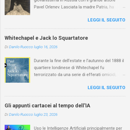
giovanissima in Russia con il grande attore
Pavel Orlenev. Lasciata la madre Patria, ha
esordito in Italia nel 1923. Nel nostro Paese
LEGGI IL SEGUITO
l'arte della Pavlova ha raggiunto la piena
maturità ed è stata in grado di rinnovare
profondamente l'attardato mondo teatrale
Whitechapel e Jack lo Squartatore
italiano.
Di
Danilo Ruocco
luglio 16, 2026
Durante la fine dell’estate e l’autunno del 1888 il
quartiere londinese di Whitechapel fu
terrorizzato da una serie di efferati omicidi,
cinque dei quali vennero addebitati a un
LEGGI IL SEGUITO
assassino ribattezzato Jack lo Squartatore la
cui identità, tutt’oggi, resta ignota. Paul Begg in
Jack lo Squartatore: la vera storia , edito da
Gli appunti cartacei al tempo dell’IA
Utet, ricostruisce non solo i cinque omicidi
Di
Danilo Ruocco
luglio 23, 2026
“canonicamente” addebitati a Jack lo
Squartatore, ma si dedica anche (e, in alcuni
Uso le Intelligenze Artificiali principalmente per