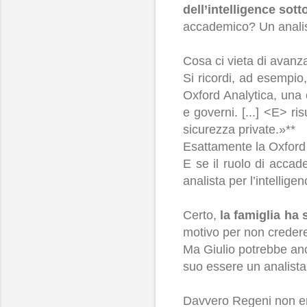
dell’intelligence sot
accademico? Un anali
Cosa ci vieta di avanz
Si ricordi, ad esempi
Oxford Analytica, una c
e governi. [...] <E> r
sicurezza private.»**
Esattamente la Oxford A
E se il ruolo di accad
analista per l’intellige
Certo,
la famiglia ha
motivo per non credere 
Ma Giulio potrebbe anch
suo essere un analista 
Davvero Regeni non er