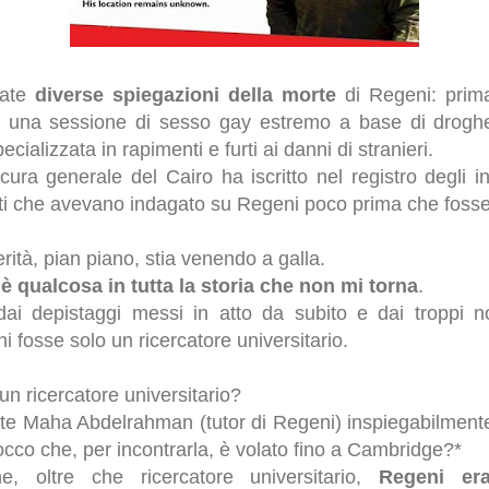
date
diverse spiegazioni della morte
di Regeni: prima
oi una sessione di sesso gay estremo a base di droghe
cializzata in rapimenti e furti ai danni di stranieri.
cura generale del Cairo ha iscritto nel registro degli i
otti che avevano indagato su Regeni poco prima che fosse
ità, pian piano, stia venendo a galla.
’è qualcosa in tutta la storia che non mi torna
.
ai depistaggi messi in atto da subito e dai troppi n
 fosse solo un ricercatore universitario.
un ricercatore universitario?
nte Maha Abdelrahman (tutor di Regeni) inspiegabilmente
occo che, per incontrarla, è volato fino a Cambridge?*
 oltre che ricercatore universitario,
Regeni er