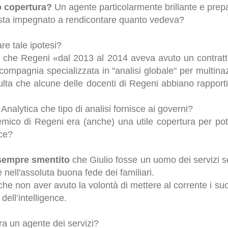
to copertura?
Un agente particolarmente brillante e prepa
sta impegnato a rendicontare quanto vedeva?
are tale ipotesi?
o, che Regeni «dal 2013 al 2014 aveva avuto un contratt
ompagnia specializzata in "analisi globale" per multinazion
isulta che alcune delle docenti di Regeni abbiano rapport
nalytica che tipo di analisi fornisce ai governi?
emico di Regeni era (anche) una utile copertura per pote
nce?
 sempre smentito
che Giulio fosse un uomo dei servizi se
nell'assoluta buona fede dei familiari.
e non aver avuto la volontà di mettere al corrente i suoi p
dell’intelligence.
a un agente dei servizi?