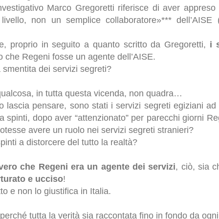
investigativo Marco Gregoretti riferisce di aver appres
ivello, non un semplice collaboratore»*** dell’AISE
e, proprio in seguito a quanto scritto da Gregoretti,
i 
tto che Regeni fosse un agente dell’AISE.
smentita dei servizi segreti?
qualcosa, in tutta questa vicenda, non quadra…
lascia pensare, sono stati i servizi segreti egiziani ad 
ha spinti, dopo aver “attenzionato” per parecchi giorni Re
potesse avere un ruolo nei servizi segreti stranieri?
pinti a distorcere del tutto la realtà?
vero che Regeni era un agente dei servizi
, ciò, sia 
rturato e ucciso
!
to e non lo giustifica in Italia.
erché tutta la verità sia raccontata fino in fondo da ogni