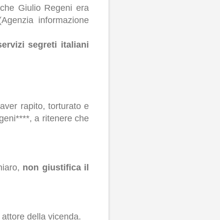
o che Giulio Regeni era
 (Agenzia informazione
servizi segreti italiani
aver rapito, torturato e
geni****, a ritenere che
chiaro,
non giustifica il
 attore della vicenda.