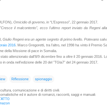
(ULFON),
Omicidio di governo
, in “L’Espresso”, 22 gennaio 2017.
"Cresce il malcontento", ecco l'ultimo report inviato da Regeni alla
I,
Giulio Regeni era un agente segreto di primo livello. Potevano salva
bbraio 2016
.
Marco Gregoretti, tra l’altro, nel 1998 ha vinto il Premio S
gine della Missione di pace in Somalia.
tato attenzionato dall’8/9 dicembre fino a oltre il 20 gennaio 2016. L
 in onda nell'edizione delle 20 del "TGla7" del 24 gennaio 2017.
iew
Riflessione
spionaggio
ltura, comunicazione e di diritti civili.
iornalistiche ed è autore di romanzi, racconti, saggi e manuali.
TATTO
Amazon