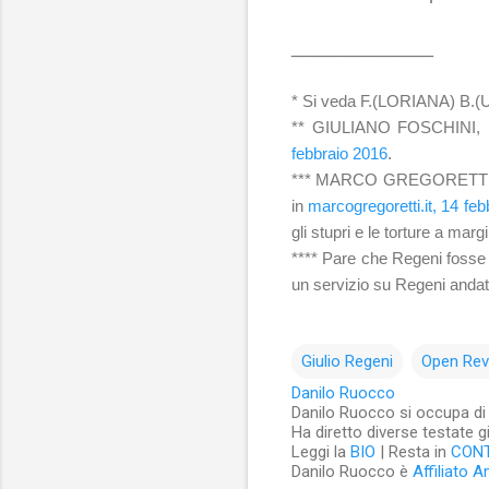
_____________
* Si veda F.(LORIANA) B.
** GIULIANO FOSCHINI,
febbraio 2016
.
*** MARCO GREGORETT
in
marcogregoretti.it, 14 fe
gli stupri e le torture a mar
**** Pare che Regeni fosse s
un servizio su Regeni andato
Giulio Regeni
Open Rev
Danilo Ruocco
Danilo Ruocco si occupa di cu
Ha diretto diverse testate g
Leggi la
BIO
| Resta in
CON
Danilo Ruocco è
Affiliato 