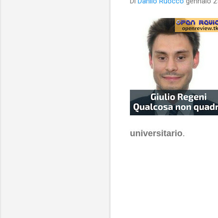
Di
Danilo Ruocco
gennaio 2
universitario
.