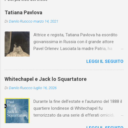
Tatiana Pavlova
Di
Danilo Ruocco
marzo 14, 2021
Attrice e regista, Tatiana Pavlova ha esordito
giovanissima in Russia con il grande attore
Pavel Orlenev. Lasciata la madre Patria, ha
esordito in Italia nel 1923. Nel nostro Paese
LEGGI IL SEGUITO
l'arte della Pavlova ha raggiunto la piena
maturità ed è stata in grado di rinnovare
profondamente l'attardato mondo teatrale
Whitechapel e Jack lo Squartatore
italiano.
Di
Danilo Ruocco
luglio 16, 2026
Durante la fine dell’estate e l’autunno del 1888 il
quartiere londinese di Whitechapel fu
terrorizzato da una serie di efferati omicidi,
cinque dei quali vennero addebitati a un