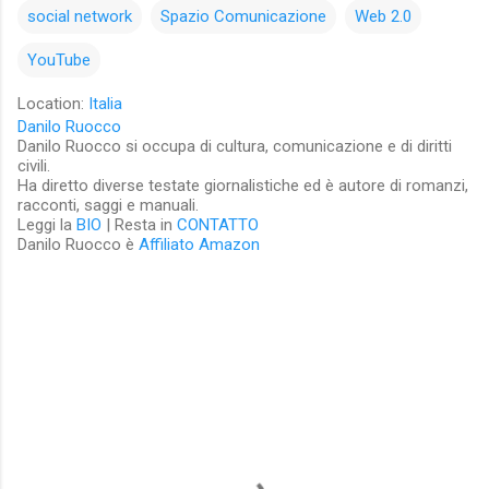
social network
Spazio Comunicazione
Web 2.0
YouTube
Location:
Italia
Danilo Ruocco
Danilo Ruocco si occupa di cultura, comunicazione e di diritti
civili.
Ha diretto diverse testate giornalistiche ed è autore di romanzi,
racconti, saggi e manuali.
Leggi la
BIO
| Resta in
CONTATTO
Danilo Ruocco è
Affiliato Amazon
C
o
m
m
e
n
t