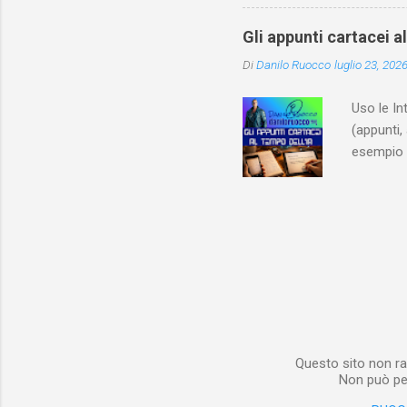
ricapitol
l’archite
Gli appunti cartacei a
classe do
Di
Danilo Ruocco
luglio 23, 202
interessa
non aveva
Uso le In
(appunti, 
esempio e
quindi, 
Notebook 
non è sol
materiale
Notebook i
poterlo “
per digita
Questo sito non ra
Non può per