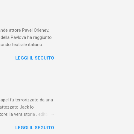
ande attore Pavel Orlenev.
e della Pavlova ha raggiunto
ondo teatrale italiano.
LEGGI IL SEGUITO
chapel fu terrorizzato da una
battezzato Jack lo
ore: la vera storia , edito da
 lo Squartatore, ma si
LEGGI IL SEGUITO
chapel e del East End e a