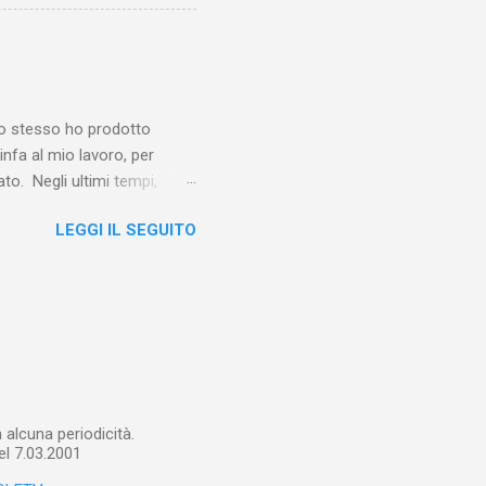
vero sconsolante:
e al suo vertice c’era una
balterne. Non era
 abitavano nell’East End e
e io stesso ho prodotto
linfa al mio lavoro, per
o. Negli ultimi tempi,
otebook in Gemini
LEGGI IL SEGUITO
o nel corso del tempo e che
un canale YouTube). Con il
a importare in Gemini
: va digitalizzato, prima di
ltri appunti preparatori e
alcuna periodicità.
el 7.03.2001