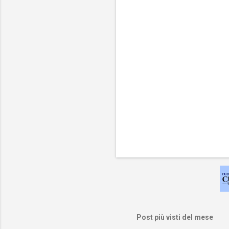
t
i
Post più visti del mese