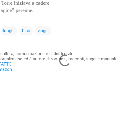
 Torre iniziava a cadere.
agine” perenne.
luoghi
Pisa
viaggi
ltura, comunicazione e di diritti civili.
iornalistiche ed è autore di romanzi, racconti, saggi e manuali.
TATTO
Amazon