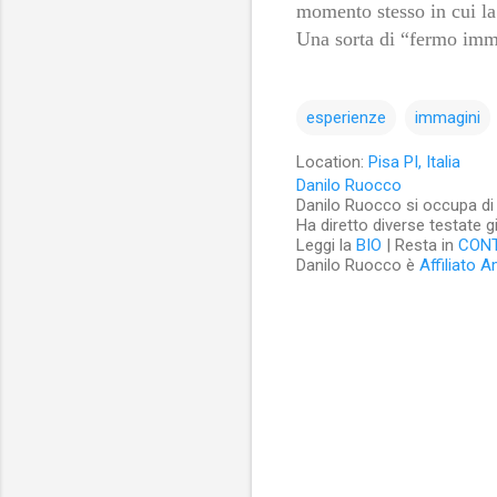
momento stesso in cui la
Una sorta di “fermo imm
esperienze
immagini
Location:
Pisa PI, Italia
Danilo Ruocco
Danilo Ruocco si occupa di cu
Ha diretto diverse testate g
Leggi la
BIO
| Resta in
CON
Danilo Ruocco è
Affiliato 
C
o
m
m
e
n