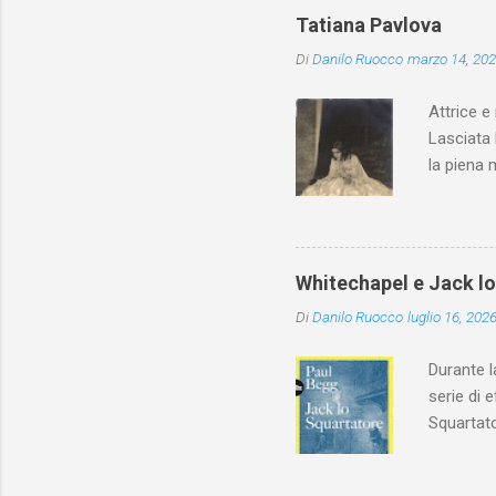
Tatiana Pavlova
Di
Danilo Ruocco
marzo 14, 20
Attrice e
Lasciata 
la piena 
Whitechapel e Jack l
Di
Danilo Ruocco
luglio 16, 202
Durante l
serie di 
Squartato
Utet, ric
dedica an