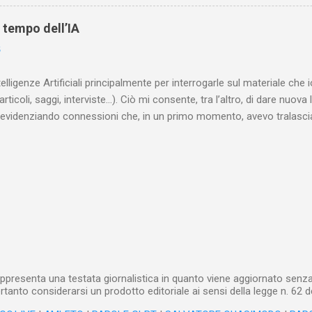
are le lotte intestine al Ministero dell’Interno. Ne esce un quadro dav
ttura sociale dell'Inghilterra vittoriana era inverosimilmente classista, 
l tempo dell’IA
minante che non aveva alcun interesse nei confronti delle classi su
6
ta a sapere quali fossero le reali condizioni di vita delle persone che
 alcuna remora, se considerato necessario...
telligenze Artificiali principalmente per interrogarle sul materiale ch
articoli, saggi, interviste…). Ciò mi consente, tra l’altro, di dare nuova 
videnziando connessioni che, in un primo momento, avevo tralasciat
quando lavoro su un argomento che approfondisco da anni, apro un n
(già NotebookLM) e lo riempio con il materiale che ho già realizzat
o testuale, ma anche audiovisivo (ho lavorato in radio e ho da anni 
 che è già in un formato digitale, le cose sono molto rapide: mi bast
 relativi file. Diversa è la questione, invece, con il materiale cartaceo
dare in pasto” all’IA! Ho centinaia di schede di lettura manoscritte* e a
lizzarli sto utilizzando l’IA: fotografo quanto ho s...
ppresenta una testata giornalistica in quanto viene aggiornato senza 
tanto considerarsi un prodotto editoriale ai sensi della legge n. 62 d