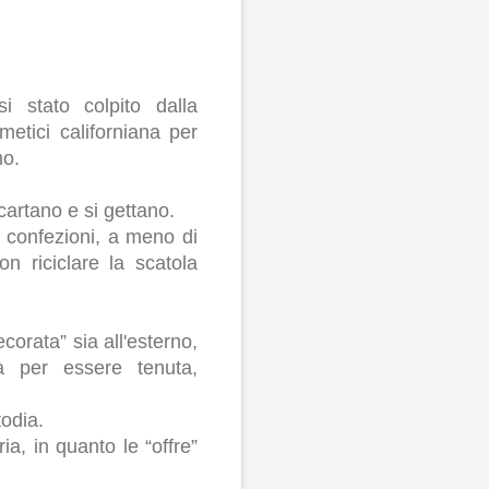
 stato colpito dalla
metici californiana per
mo.
scartano e si gettano.
le confezioni, a meno di
n riciclare la scatola
orata” sia all'esterno,
ta per essere tenuta,
todia.
ia, in quanto le “offre”