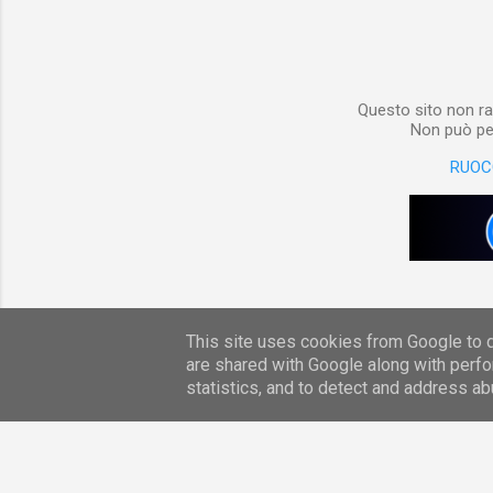
poterlo “
per digita
Questo sito non ra
Non può per
RUOC
This site uses cookies from Google to de
are shared with Google along with perfo
statistics, and to detect and address ab