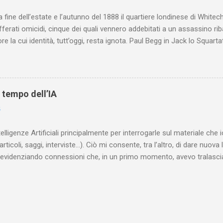
a fine dell’estate e l’autunno del 1888 il quartiere londinese di White
efferati omicidi, cinque dei quali vennero addebitati a un assassino ri
re la cui identità, tutt’oggi, resta ignota. Paul Begg in Jack lo Squartat
ostruisce non solo i cinque omicidi “canonicamente” addebitati a Jack
che (e, in alcuni capitoli, soprattutto) a ricostruire la storia di White
are le lotte intestine al Ministero dell’Interno. Ne esce un quadro dav
ttura sociale dell'Inghilterra vittoriana era inverosimilmente classista, 
l tempo dell’IA
minante che non aveva alcun interesse nei confronti delle classi su
6
ta a sapere quali fossero le reali condizioni di vita delle persone che
 alcuna remora, se considerato necessario...
telligenze Artificiali principalmente per interrogarle sul materiale ch
articoli, saggi, interviste…). Ciò mi consente, tra l’altro, di dare nuova 
videnziando connessioni che, in un primo momento, avevo tralasciat
quando lavoro su un argomento che approfondisco da anni, apro un n
(già NotebookLM) e lo riempio con il materiale che ho già realizzat
o testuale, ma anche audiovisivo (ho lavorato in radio e ho da anni 
 che è già in un formato digitale, le cose sono molto rapide: mi bast
 relativi file. Diversa è la questione, invece, con il materiale cartaceo