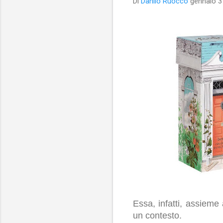
Di
Danilo Ruocco
gennaio 3
Essa, infatti, assieme 
un contesto.