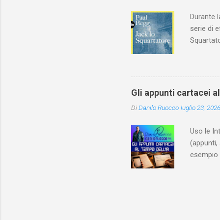
Durante l
serie di 
Squartato
Utet, ric
dedica an
ricapitol
l’archite
Gli appunti cartacei a
classe do
Di
Danilo Ruocco
luglio 23, 202
interessa
non aveva
Uso le In
(appunti, 
esempio e
quindi, 
Notebook 
non è sol
materiale
Notebook i