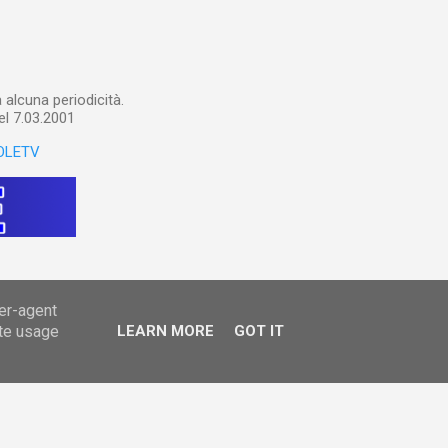
ltri appunti preparatori e
alcuna periodicità.
el 7.03.2001
OLETV
ser-agent
ate usage
LEARN MORE
GOT IT