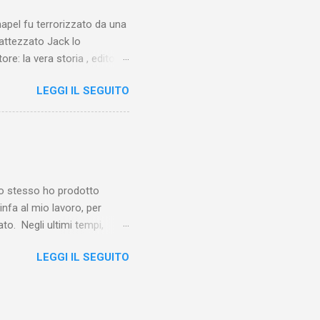
chapel fu terrorizzato da una
battezzato Jack lo
ore: la vera storia , edito da
 lo Squartatore, ma si
LEGGI IL SEGUITO
chapel e del East End e a
vero sconsolante:
e al suo vertice c’era una
balterne. Non era
 abitavano nell’East End e
e io stesso ho prodotto
linfa al mio lavoro, per
o. Negli ultimi tempi,
otebook in Gemini
LEGGI IL SEGUITO
o nel corso del tempo e che
un canale YouTube). Con il
a importare in Gemini
: va digitalizzato, prima di