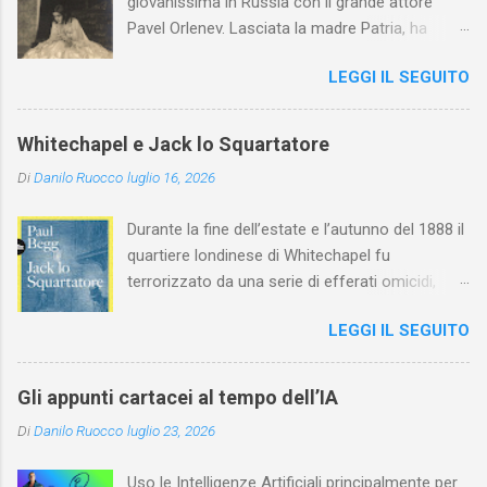
giovanissima in Russia con il grande attore
Pavel Orlenev. Lasciata la madre Patria, ha
esordito in Italia nel 1923. Nel nostro Paese
LEGGI IL SEGUITO
l'arte della Pavlova ha raggiunto la piena
maturità ed è stata in grado di rinnovare
profondamente l'attardato mondo teatrale
Whitechapel e Jack lo Squartatore
italiano.
Di
Danilo Ruocco
luglio 16, 2026
Durante la fine dell’estate e l’autunno del 1888 il
quartiere londinese di Whitechapel fu
terrorizzato da una serie di efferati omicidi,
cinque dei quali vennero addebitati a un
LEGGI IL SEGUITO
assassino ribattezzato Jack lo Squartatore la
cui identità, tutt’oggi, resta ignota. Paul Begg in
Jack lo Squartatore: la vera storia , edito da
Gli appunti cartacei al tempo dell’IA
Utet, ricostruisce non solo i cinque omicidi
Di
Danilo Ruocco
luglio 23, 2026
“canonicamente” addebitati a Jack lo
Squartatore, ma si dedica anche (e, in alcuni
Uso le Intelligenze Artificiali principalmente per