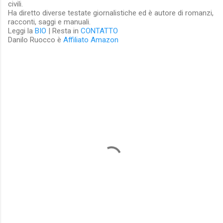
civili.
Ha diretto diverse testate giornalistiche ed è autore di romanzi,
racconti, saggi e manuali.
Leggi la
BIO
| Resta in
CONTATTO
Danilo Ruocco è
Affiliato Amazon
C
o
m
m
e
n
t
i