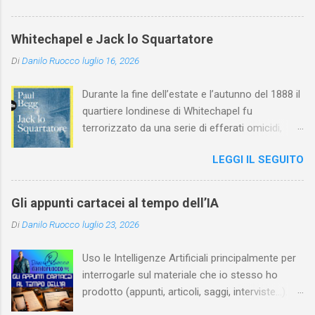
maturità ed è stata in grado di rinnovare
profondamente l'attardato mondo teatrale
Whitechapel e Jack lo Squartatore
italiano.
Di
Danilo Ruocco
luglio 16, 2026
Durante la fine dell’estate e l’autunno del 1888 il
quartiere londinese di Whitechapel fu
terrorizzato da una serie di efferati omicidi,
cinque dei quali vennero addebitati a un
LEGGI IL SEGUITO
assassino ribattezzato Jack lo Squartatore la
cui identità, tutt’oggi, resta ignota. Paul Begg in
Jack lo Squartatore: la vera storia , edito da
Gli appunti cartacei al tempo dell’IA
Utet, ricostruisce non solo i cinque omicidi
Di
Danilo Ruocco
luglio 23, 2026
“canonicamente” addebitati a Jack lo
Squartatore, ma si dedica anche (e, in alcuni
Uso le Intelligenze Artificiali principalmente per
capitoli, soprattutto) a ricostruire la storia di
interrogarle sul materiale che io stesso ho
Whitechapel e del East End e a ricapitolare le
prodotto (appunti, articoli, saggi, interviste…).
lotte intestine al Ministero dell’Interno. Ne esce
Ciò mi consente, tra l’altro, di dare nuova linfa
un quadro davvero sconsolante: l’architettura