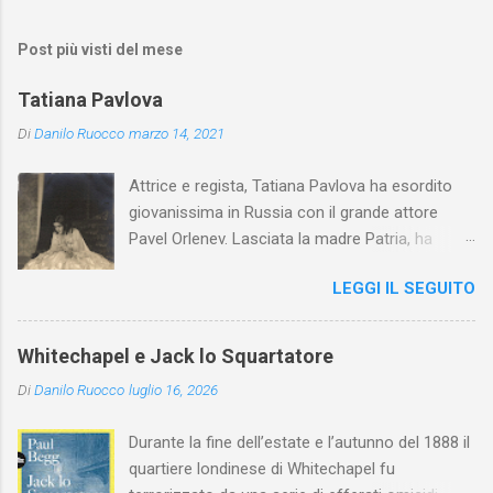
Post più visti del mese
Tatiana Pavlova
Di
Danilo Ruocco
marzo 14, 2021
Attrice e regista, Tatiana Pavlova ha esordito
giovanissima in Russia con il grande attore
Pavel Orlenev. Lasciata la madre Patria, ha
esordito in Italia nel 1923. Nel nostro Paese
LEGGI IL SEGUITO
l'arte della Pavlova ha raggiunto la piena
maturità ed è stata in grado di rinnovare
profondamente l'attardato mondo teatrale
Whitechapel e Jack lo Squartatore
italiano.
Di
Danilo Ruocco
luglio 16, 2026
Durante la fine dell’estate e l’autunno del 1888 il
quartiere londinese di Whitechapel fu