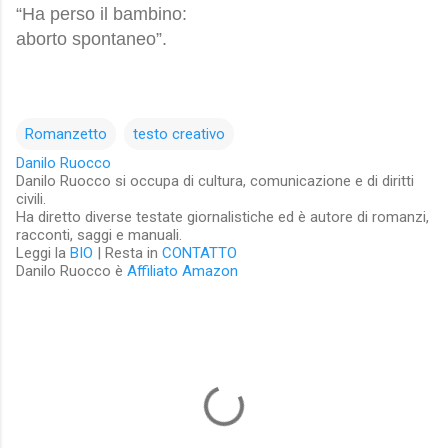
“Ha perso il bambino:
aborto spontaneo”.
Romanzetto
testo creativo
Danilo Ruocco
Danilo Ruocco si occupa di cultura, comunicazione e di diritti
civili.
Ha diretto diverse testate giornalistiche ed è autore di romanzi,
racconti, saggi e manuali.
Leggi la
BIO
| Resta in
CONTATTO
Danilo Ruocco è
Affiliato Amazon
C
o
m
m
e