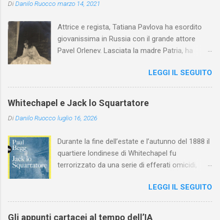
Di
Danilo Ruocco
marzo 14, 2021
Attrice e regista, Tatiana Pavlova ha esordito
giovanissima in Russia con il grande attore
Pavel Orlenev. Lasciata la madre Patria, ha
esordito in Italia nel 1923. Nel nostro Paese
LEGGI IL SEGUITO
l'arte della Pavlova ha raggiunto la piena
maturità ed è stata in grado di rinnovare
profondamente l'attardato mondo teatrale
Whitechapel e Jack lo Squartatore
italiano.
Di
Danilo Ruocco
luglio 16, 2026
Durante la fine dell’estate e l’autunno del 1888 il
quartiere londinese di Whitechapel fu
terrorizzato da una serie di efferati omicidi,
cinque dei quali vennero addebitati a un
LEGGI IL SEGUITO
assassino ribattezzato Jack lo Squartatore la
cui identità, tutt’oggi, resta ignota. Paul Begg in
Jack lo Squartatore: la vera storia , edito da
Gli appunti cartacei al tempo dell’IA