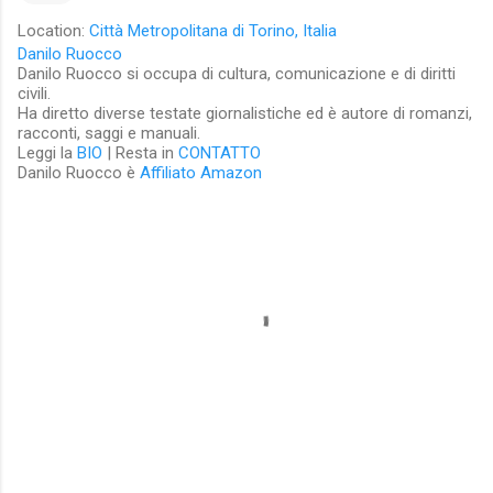
Location:
Città Metropolitana di Torino, Italia
Danilo Ruocco
Danilo Ruocco si occupa di cultura, comunicazione e di diritti
civili.
Ha diretto diverse testate giornalistiche ed è autore di romanzi,
racconti, saggi e manuali.
Leggi la
BIO
| Resta in
CONTATTO
Danilo Ruocco è
Affiliato Amazon
C
o
m
m
e
n
t
i