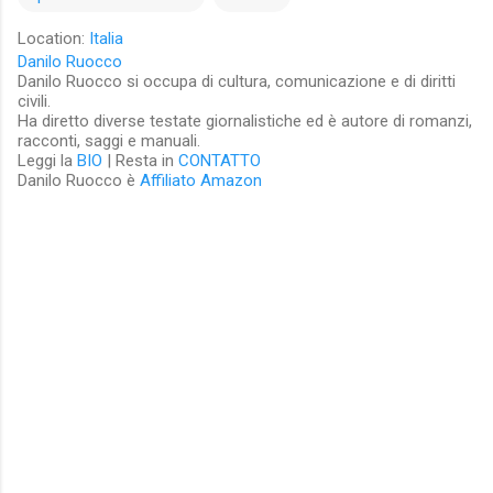
Location:
Italia
Danilo Ruocco
Danilo Ruocco si occupa di cultura, comunicazione e di diritti
civili.
Ha diretto diverse testate giornalistiche ed è autore di romanzi,
racconti, saggi e manuali.
Leggi la
BIO
| Resta in
CONTATTO
Danilo Ruocco è
Affiliato Amazon
C
o
m
m
e
n
t
i