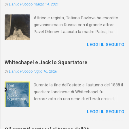
Di
Danilo Ruocco
marzo 14, 2021
Attrice e regista, Tatiana Pavlova ha esordito
giovanissima in Russia con il grande attore
Pavel Orlenev. Lasciata la madre Patria, ha
esordito in Italia nel 1923. Nel nostro Paese
LEGGI IL SEGUITO
l'arte della Pavlova ha raggiunto la piena
maturità ed è stata in grado di rinnovare
profondamente l'attardato mondo teatrale
Whitechapel e Jack lo Squartatore
italiano.
Di
Danilo Ruocco
luglio 16, 2026
Durante la fine dell’estate e l’autunno del 1888 il
quartiere londinese di Whitechapel fu
terrorizzato da una serie di efferati omicidi,
cinque dei quali vennero addebitati a un
LEGGI IL SEGUITO
assassino ribattezzato Jack lo Squartatore la
cui identità, tutt’oggi, resta ignota. Paul Begg in
Jack lo Squartatore: la vera storia , edito da