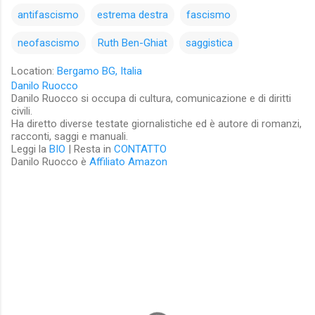
antifascismo
estrema destra
fascismo
neofascismo
Ruth Ben-Ghiat
saggistica
Location:
Bergamo BG, Italia
Danilo Ruocco
Danilo Ruocco si occupa di cultura, comunicazione e di diritti
civili.
Ha diretto diverse testate giornalistiche ed è autore di romanzi,
racconti, saggi e manuali.
Leggi la
BIO
| Resta in
CONTATTO
Danilo Ruocco è
Affiliato Amazon
C
o
m
m
e
n
t