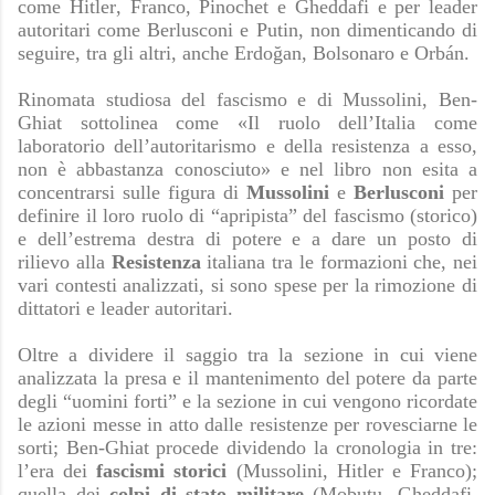
come Hitler, Franco, Pinochet e Gheddafi e per leader
autoritari come Berlusconi e Putin, non dimenticando di
seguire, tra gli altri, anche Erdoğan, Bolsonaro e Orbán.
Rinomata studiosa del fascismo e di Mussolini, Ben-
Ghiat sottolinea come «Il ruolo dell’Italia come
laboratorio dell’autoritarismo e della resistenza a esso,
non è abbastanza conosciuto» e nel libro non esita a
concentrarsi sulle figura di
Mussolini
e
Berlusconi
per
definire il loro ruolo di “apripista” del fascismo (storico)
e dell’estrema destra di potere e a dare un posto di
rilievo alla
Resistenza
italiana tra le formazioni che, nei
vari contesti analizzati, si sono spese per la rimozione di
dittatori e leader autoritari.
Oltre a dividere il saggio tra la sezione in cui viene
analizzata la presa e il mantenimento del potere da parte
degli “uomini forti” e la sezione in cui vengono ricordate
le azioni messe in atto dalle resistenze per rovesciarne le
sorti; Ben-Ghiat procede dividendo la cronologia in tre:
l’era dei
fascismi storici
(Mussolini, Hitler e Franco);
quella dei
colpi di stato militare
(Mobutu, Gheddafi,