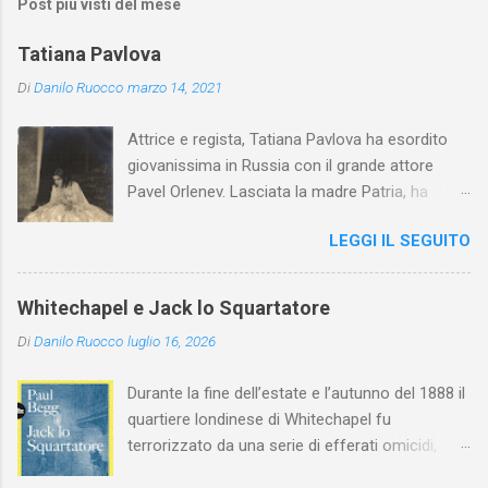
Post più visti del mese
Tatiana Pavlova
Di
Danilo Ruocco
marzo 14, 2021
Attrice e regista, Tatiana Pavlova ha esordito
giovanissima in Russia con il grande attore
Pavel Orlenev. Lasciata la madre Patria, ha
esordito in Italia nel 1923. Nel nostro Paese
LEGGI IL SEGUITO
l'arte della Pavlova ha raggiunto la piena
maturità ed è stata in grado di rinnovare
profondamente l'attardato mondo teatrale
Whitechapel e Jack lo Squartatore
italiano.
Di
Danilo Ruocco
luglio 16, 2026
Durante la fine dell’estate e l’autunno del 1888 il
quartiere londinese di Whitechapel fu
terrorizzato da una serie di efferati omicidi,
cinque dei quali vennero addebitati a un