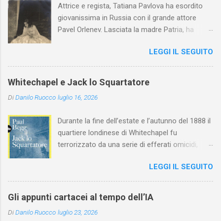
Attrice e regista, Tatiana Pavlova ha esordito
giovanissima in Russia con il grande attore
Pavel Orlenev. Lasciata la madre Patria, ha
esordito in Italia nel 1923. Nel nostro Paese
LEGGI IL SEGUITO
l'arte della Pavlova ha raggiunto la piena
maturità ed è stata in grado di rinnovare
profondamente l'attardato mondo teatrale
Whitechapel e Jack lo Squartatore
italiano.
Di
Danilo Ruocco
luglio 16, 2026
Durante la fine dell’estate e l’autunno del 1888 il
quartiere londinese di Whitechapel fu
terrorizzato da una serie di efferati omicidi,
cinque dei quali vennero addebitati a un
LEGGI IL SEGUITO
assassino ribattezzato Jack lo Squartatore la
cui identità, tutt’oggi, resta ignota. Paul Begg in
Jack lo Squartatore: la vera storia , edito da
Gli appunti cartacei al tempo dell’IA
Utet, ricostruisce non solo i cinque omicidi
Di
Danilo Ruocco
luglio 23, 2026
“canonicamente” addebitati a Jack lo