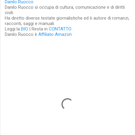
Danilo Ruocco
Danilo Ruocco si occupa di cultura, comunicazione e di diritti
civili.
Ha diretto diverse testate giornalistiche ed è autore di romanzi,
racconti, saggi e manuali.
Leggi la
BIO
| Resta in
CONTATTO
Danilo Ruocco è
Affiliato Amazon
C
o
m
m
e
n
t
i