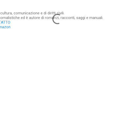
ltura, comunicazione e di diritti civili.
iornalistiche ed è autore di romanzi, racconti, saggi e manuali.
TATTO
Amazon