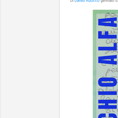
Di
Danilo Ruocco
gennaio 0