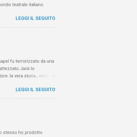
ondo teatrale italiano.
LEGGI IL SEGUITO
chapel fu terrorizzato da una
battezzato Jack lo
ore: la vera storia , edito da
 lo Squartatore, ma si
LEGGI IL SEGUITO
chapel e del East End e a
vero sconsolante:
e al suo vertice c’era una
balterne. Non era
 abitavano nell’East End e
e io stesso ho prodotto