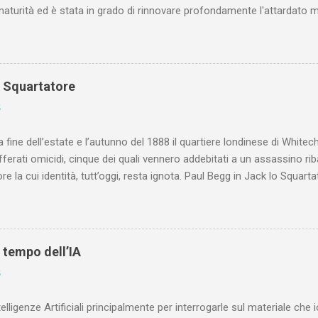
maturità ed è stata in grado di rinnovare profondamente l'attardato m
o Squartatore
6
a fine dell’estate e l’autunno del 1888 il quartiere londinese di White
efferati omicidi, cinque dei quali vennero addebitati a un assassino ri
re la cui identità, tutt’oggi, resta ignota. Paul Begg in Jack lo Squartat
ostruisce non solo i cinque omicidi “canonicamente” addebitati a Jack
che (e, in alcuni capitoli, soprattutto) a ricostruire la storia di White
are le lotte intestine al Ministero dell’Interno. Ne esce un quadro dav
ttura sociale dell'Inghilterra vittoriana era inverosimilmente classista, 
l tempo dell’IA
minante che non aveva alcun interesse nei confronti delle classi su
6
ta a sapere quali fossero le reali condizioni di vita delle persone che
 alcuna remora, se considerato necessario...
telligenze Artificiali principalmente per interrogarle sul materiale ch