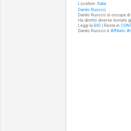
Location:
Italia
Danilo Ruocco
Danilo Ruocco si occupa di cu
Ha diretto diverse testate g
Leggi la
BIO
| Resta in
CON
Danilo Ruocco è
Affiliato 
C
o
m
m
e
n
t
i