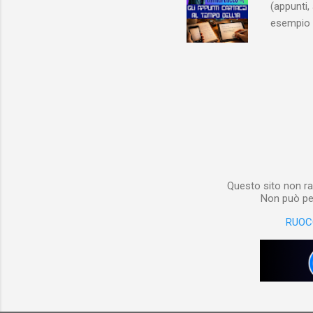
(appunti, 
esempio e
quindi, 
Notebook 
non è sol
materiale
Notebook i
poterlo “
per digita
Questo sito non ra
Non può per
RUOC