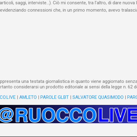
articoli, saggi, interviste…). Ciò mi consente, tra l’altro, di dare nuova 
videnziando connessioni che, in un primo momento, avevo tralasciat
quando lavoro su un argomento che approfondisco da anni, apro un n
(già NotebookLM) e lo riempio con il materiale che ho già realizzat
o testuale, ma anche audiovisivo (ho lavorato in radio e ho da anni 
 che è già in un formato digitale, le cose sono molto rapide: mi bast
 relativi file. Diversa è la questione, invece, con il materiale cartaceo
dare in pasto” all’IA! Ho centinaia di schede di lettura manoscritte* e a
lizzarli sto utilizzando l’IA: fotografo quanto ho s...
ppresenta una testata giornalistica in quanto viene aggiornato senza 
tanto considerarsi un prodotto editoriale ai sensi della legge n. 62 d
CO.LIVE
|
AMLETO
|
PAROLE GLBT
|
SALVATORE QUASIMODO
|
PAR