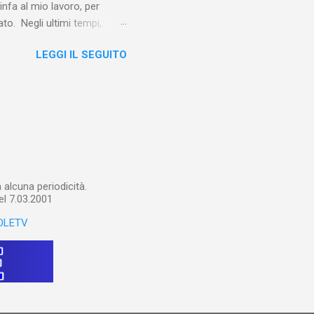
linfa al mio lavoro, per
o. Negli ultimi tempi,
otebook in Gemini
LEGGI IL SEGUITO
o nel corso del tempo e che
un canale YouTube). Con il
a importare in Gemini
: va digitalizzato, prima di
ltri appunti preparatori e
alcuna periodicità.
el 7.03.2001
OLETV