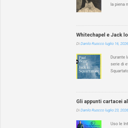
la piena 
Whitechapel e Jack l
Di
Danilo Ruocco
luglio 16, 202
Durante l
serie di 
Squartato
Utet, ric
dedica an
ricapitol
l’archite
Gli appunti cartacei a
classe do
Di
Danilo Ruocco
luglio 23, 202
interessa
non aveva
Uso le In