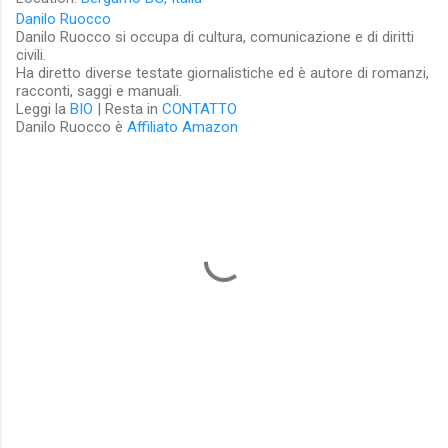
Danilo Ruocco
Danilo Ruocco si occupa di cultura, comunicazione e di diritti
civili.
Ha diretto diverse testate giornalistiche ed è autore di romanzi,
racconti, saggi e manuali.
Leggi la
BIO
| Resta in
CONTATTO
Danilo Ruocco è
Affiliato Amazon
C
o
m
m
e
n
t
i