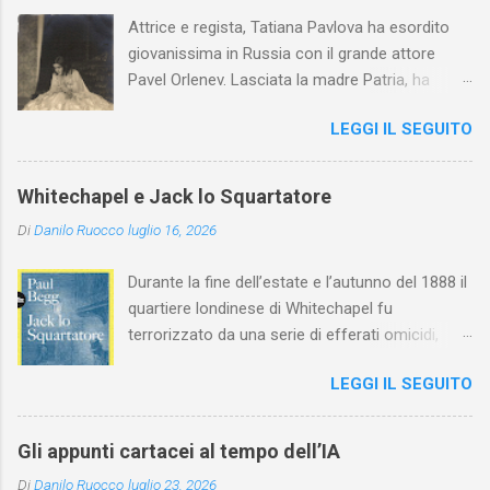
Attrice e regista, Tatiana Pavlova ha esordito
giovanissima in Russia con il grande attore
Pavel Orlenev. Lasciata la madre Patria, ha
esordito in Italia nel 1923. Nel nostro Paese
LEGGI IL SEGUITO
l'arte della Pavlova ha raggiunto la piena
maturità ed è stata in grado di rinnovare
profondamente l'attardato mondo teatrale
Whitechapel e Jack lo Squartatore
italiano.
Di
Danilo Ruocco
luglio 16, 2026
Durante la fine dell’estate e l’autunno del 1888 il
quartiere londinese di Whitechapel fu
terrorizzato da una serie di efferati omicidi,
cinque dei quali vennero addebitati a un
LEGGI IL SEGUITO
assassino ribattezzato Jack lo Squartatore la
cui identità, tutt’oggi, resta ignota. Paul Begg in
Jack lo Squartatore: la vera storia , edito da
Gli appunti cartacei al tempo dell’IA
Utet, ricostruisce non solo i cinque omicidi
Di
Danilo Ruocco
luglio 23, 2026