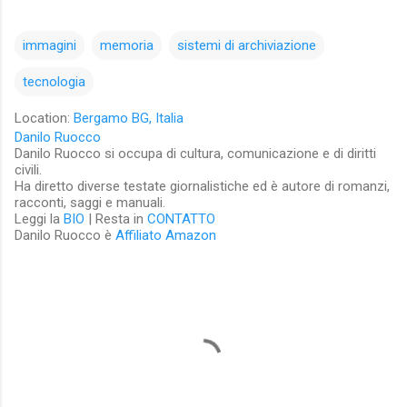
immagini
memoria
sistemi di archiviazione
tecnologia
Location:
Bergamo BG, Italia
Danilo Ruocco
Danilo Ruocco si occupa di cultura, comunicazione e di diritti
civili.
Ha diretto diverse testate giornalistiche ed è autore di romanzi,
racconti, saggi e manuali.
Leggi la
BIO
| Resta in
CONTATTO
Danilo Ruocco è
Affiliato Amazon
C
o
m
m
e
n