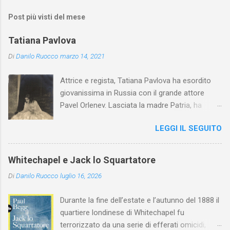
Post più visti del mese
Tatiana Pavlova
Di
Danilo Ruocco
marzo 14, 2021
Attrice e regista, Tatiana Pavlova ha esordito
giovanissima in Russia con il grande attore
Pavel Orlenev. Lasciata la madre Patria, ha
esordito in Italia nel 1923. Nel nostro Paese
LEGGI IL SEGUITO
l'arte della Pavlova ha raggiunto la piena
maturità ed è stata in grado di rinnovare
profondamente l'attardato mondo teatrale
Whitechapel e Jack lo Squartatore
italiano.
Di
Danilo Ruocco
luglio 16, 2026
Durante la fine dell’estate e l’autunno del 1888 il
quartiere londinese di Whitechapel fu
terrorizzato da una serie di efferati omicidi,