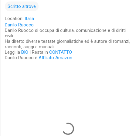
Scritto altrove
Location:
Italia
Danilo Ruocco
Danilo Ruocco si occupa di cultura, comunicazione e di diritti
civili.
Ha diretto diverse testate giornalistiche ed è autore di romanzi,
racconti, saggi e manuali.
Leggi la
BIO
| Resta in
CONTATTO
Danilo Ruocco è
Affiliato Amazon
C
o
m
m
e
n
t
i