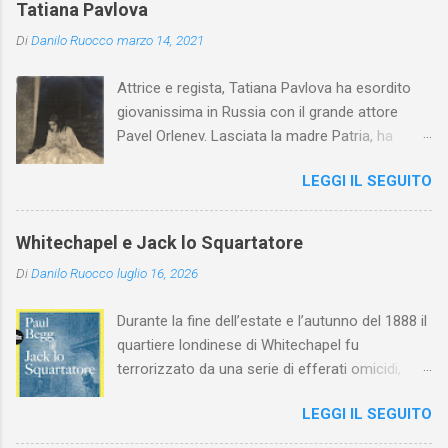
Tatiana Pavlova
Di
Danilo Ruocco
marzo 14, 2021
Attrice e regista, Tatiana Pavlova ha esordito
giovanissima in Russia con il grande attore
Pavel Orlenev. Lasciata la madre Patria, ha
esordito in Italia nel 1923. Nel nostro Paese
LEGGI IL SEGUITO
l'arte della Pavlova ha raggiunto la piena
maturità ed è stata in grado di rinnovare
profondamente l'attardato mondo teatrale
Whitechapel e Jack lo Squartatore
italiano.
Di
Danilo Ruocco
luglio 16, 2026
Durante la fine dell’estate e l’autunno del 1888 il
quartiere londinese di Whitechapel fu
terrorizzato da una serie di efferati omicidi,
cinque dei quali vennero addebitati a un
LEGGI IL SEGUITO
assassino ribattezzato Jack lo Squartatore la
cui identità, tutt’oggi, resta ignota. Paul Begg in