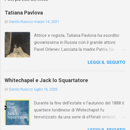
Tatiana Pavlova
Di
Danilo Ruocco
marzo 14, 2021
Attrice e regista, Tatiana Pavlova ha esordito
giovanissima in Russia con il grande attore
Pavel Orlenev. Lasciata la madre Patria, ha
esordito in Italia nel 1923. Nel nostro Paese
LEGGI IL SEGUITO
l'arte della Pavlova ha raggiunto la piena
maturità ed è stata in grado di rinnovare
profondamente l'attardato mondo teatrale
Whitechapel e Jack lo Squartatore
italiano.
Di
Danilo Ruocco
luglio 16, 2026
Durante la fine dell’estate e l’autunno del 1888 il
quartiere londinese di Whitechapel fu
terrorizzato da una serie di efferati omicidi,
cinque dei quali vennero addebitati a un
LEGGI IL SEGUITO