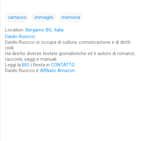
cartaceo
immagini
memoria
Location:
Bergamo BG, Italia
Danilo Ruocco
Danilo Ruocco si occupa di cultura, comunicazione e di diritti
civili.
Ha diretto diverse testate giornalistiche ed è autore di romanzi,
racconti, saggi e manuali.
Leggi la
BIO
| Resta in
CONTATTO
Danilo Ruocco è
Affiliato Amazon
C
o
m
m
e
n
t